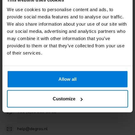
Kundendienst. Oder lesen Sie unsere informativen Blogs.
We use cookies to personalise content and ads, to
Kundendienst
provide social media features and to analyse our traffic.
We also share information about your use of our site with
our social media, advertising and analytics partners who
Sehen Sie sich unsere Blogs an
may combine it with other information that you’ve
provided to them or that they’ve collected from your use
of their services.
Degros
Allow all
Terminalweg 19A
3821AJ Amersfoort
the Netherlands
Customize
+31 (0)30 203 59 02
help@degros.nl