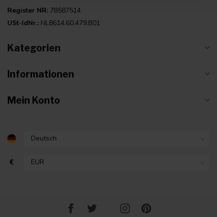
Register NR:
78587514
USt-IdNr.:
NL8614.60.479.B01
Kategorien
Informationen
Mein Konto
€