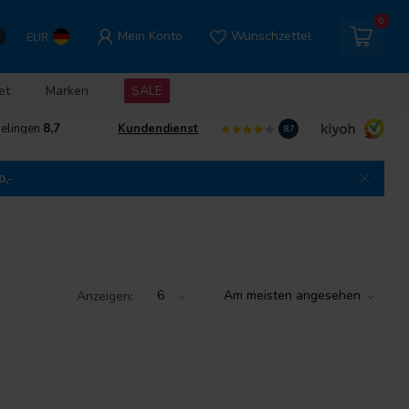
0
Mein Konto
Wunschzettel
EUR
et
Marken
SALE
delingen
8,7
Kundendienst
8.7
0,-
Anzeigen: