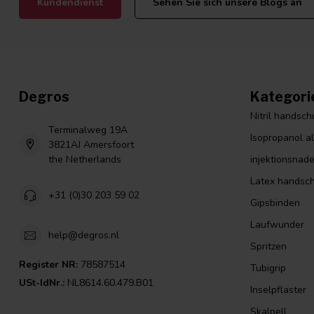
Kundendienst
Sehen Sie sich unsere Blogs an
Degros
Kategori
Nitril handsc
Terminalweg 19A
Isopropanol a
3821AJ Amersfoort
the Netherlands
injektionsnade
Latex handsc
+31 (0)30 203 59 02
Gipsbinden
Laufwunder
help@degros.nl
Spritzen
Register NR:
78587514
Tubigrip
USt-IdNr.:
NL8614.60.479.B01
Inselpflaster
Skalpell