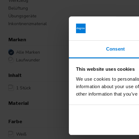
Werkzeug
Belüftung
Übungsgeräte
Inkontinenzmaterial
Marken
Consent
Alle Marken
Laufwunder
This website uses cookies
Inhalt
We use cookies to personalis
information about your use of
1 Stück
other information that you’ve
Material
Farbe
Weiß