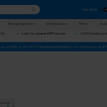
Inkl. MwSt.
Reinigungsmittel
Schreibwaren
Pbm's
Outl
150,-
Laden Sie
unsere APP
herunter
+5000 klantbeoor
drag van
€50,-
en een GRATIS
Romed Alcoholfoam
bij een orderbedrag van
€7