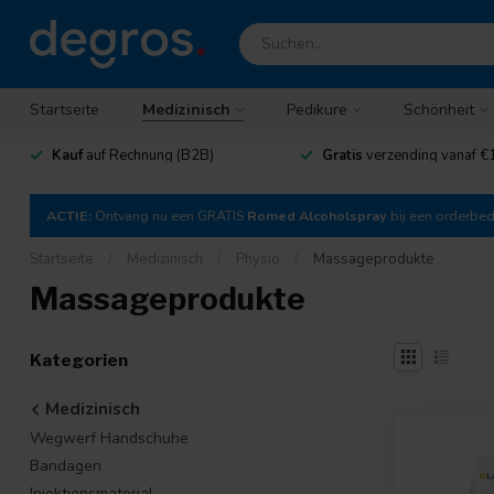
Startseite
Medizinisch
Pedikure
Schönheit
Kauf
auf Rechnung (B2B)
Gratis
verzending vanaf €
ACTIE:
Ontvang nu een GRATIS
Romed Alcoholspray
bij een orderbe
Startseite
/
Medizinisch
/
Physio
/
Massageprodukte
Massageprodukte
Kategorien
Medizinisch
Wegwerf Handschuhe
Bandagen
Injektionsmaterial