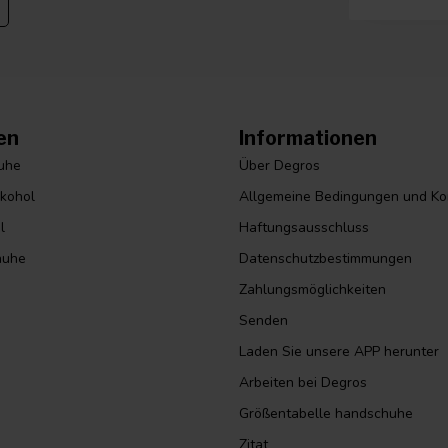
en
Informationen
huhe
Über Degros
lkohol
Allgemeine Bedingungen und Ko
l
Haftungsausschluss
huhe
Datenschutzbestimmungen
Zahlungsmöglichkeiten
Senden
Laden Sie unsere APP herunter
Arbeiten bei Degros
Größentabelle handschuhe
Zitat