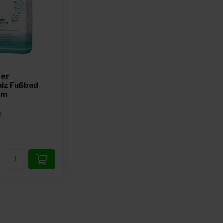
der
alz Fußbad
mm
e