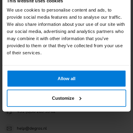
This website uses cookies
Kundendienst. Oder lesen Sie unsere informativen Blogs.
We use cookies to personalise content and ads, to
provide social media features and to analyse our traffic.
Kundendienst
We also share information about your use of our site with
our social media, advertising and analytics partners who
Sehen Sie sich unsere Blogs an
may combine it with other information that you’ve
provided to them or that they’ve collected from your use
of their services.
Degros
Allow all
Terminalweg 19A
3821AJ Amersfoort
the Netherlands
Customize
+31 (0)30 203 59 02
help@degros.nl