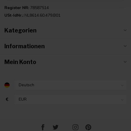
Register NR:
78587514
USt-IdNr.:
NL8614.60.479.B01
Kategorien
Informationen
Mein Konto
€