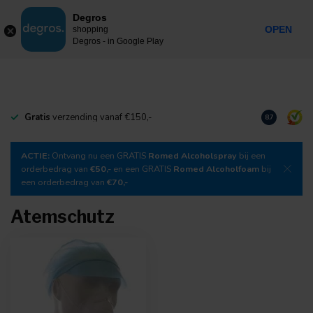
0
Degros
Inkl. MwSt.
MENU
OPEN
shopping
Degros - in Google Play
Gratis
verzending vanaf €150,-
Laden Sie
un
8.7
ACTIE:
Ontvang nu een GRATIS
Romed Alcoholspray
bij een
orderbedrag van
€50,-
en een GRATIS
Romed Alcoholfoam
bij
een orderbedrag van
€70,-
Atemschutz