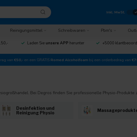
Inkl. MwSt.
Reinigungsmittel
Schreibwaren
Pbm's
Outl
150,-
Laden Sie
unsere APP
herunter
+5000 klantbeoor
drag van
€50,-
en een GRATIS
Romed Alcoholfoam
bij een orderbedrag van
€7
siogroßhandel. Bei Degros finden Sie professionelle Physio-Produkte zu
Desinfektion und
Massageprodukt
Reinigung Physio