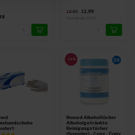
12,95
16,95
38
Grundpreis: 0,10 /
-29%
med
Romed Alkoholtücher
exhandschuhe
Alkoholgetränkte
pudert
Reinigungstücher
(Spender) - Copy - Copy