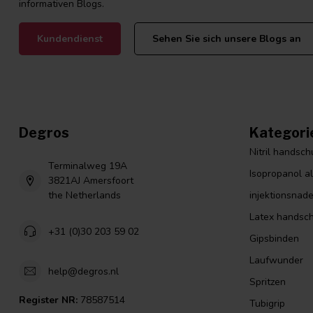
informativen Blogs.
Kundendienst
Sehen Sie sich unsere Blogs an
Degros
Kategori
Nitril handsc
Terminalweg 19A
Isopropanol a
3821AJ Amersfoort
the Netherlands
injektionsnade
Latex handsc
+31 (0)30 203 59 02
Gipsbinden
Laufwunder
help@degros.nl
Spritzen
Register NR:
78587514
Tubigrip