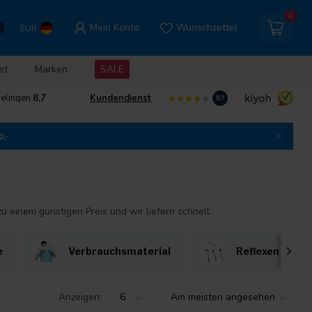
0
Mein Konto
Wunschzettel
EUR
et
Marken
SALE
delingen
8,7
Kundendienst
8.7
0,-
 einem günstigen Preis und wir liefern schnell.
e
Verbrauchsmaterial
Reflexen neuro
Anzeigen: