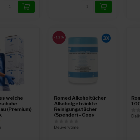
-12%
es weiche
Romed Alkoholtücher
Rom
dschuhe
Alkoholgetränkte
100
lau (Premium)
Reinigungstücher
k
(Spender) - Copy
Deli
e
Deliverytime