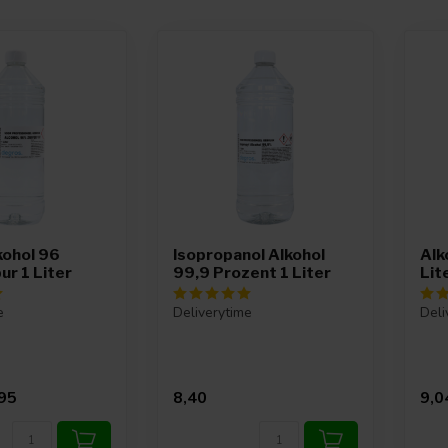
kohol 96
Isopropanol Alkohol
Alk
ur 1 Liter
99,9 Prozent 1 Liter
Lit
e
Deliverytime
Deli
95
8,40
9,0