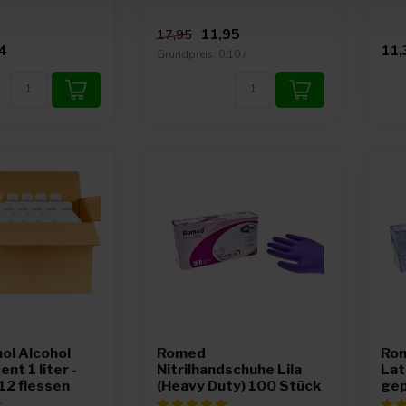
11,95
17,95
4
11,
Grundpreis: 0,10 /
ol Alcohol
Romed
Ro
nt 1 liter -
Nitrilhandschuhe Lila
Lat
12 flessen
(Heavy Duty) 100 Stück
ge