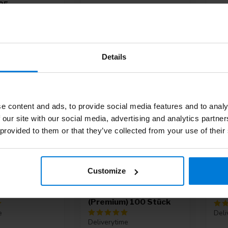
95
10,50
17,
11,97
,11 /
Details
-33%
e content and ads, to provide social media features and to analy
 our site with our social media, advertising and analytics partn
 provided to them or that they’ve collected from your use of their
Customize
hürze (100
Comforties weiche
Des
Nitrilhandschuhe Weiß
Aqu
(Premium) 100 Stück
e
Deli
Deliverytime