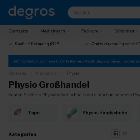
Startseite
Medizinisch
Pedikure
Schönheit
Kauf
auf Rechnung (B2B)
Gratis
verzending vanaf €
ACTIE:
Ontvang nu een GRATIS
Romed Alcoholspray
bij een orderbe
Startseite
/
Medizinisch
/
Physio
Physio Großhandel
Kaufen Sie Ihren Physiobedarf schnell und einfach in unserem Phy
Tape
Physio-Handschuhe
Kategorien