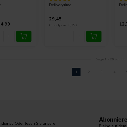
e
Deliverytime
Deli
29,45
4,99
12,
Grundpreis: 0,25 /
Zeige
1
-
20
von 88
1
2
3
4
Abonniere
dienst. Oder lesen Sie unsere
Bleibe auf dem