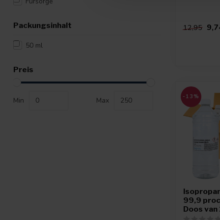
Fürsorge
Packungsinhalt
9,7
12,95
50 ml
Preis
-13%
Min
Max
Isopropan
99,9 proce
Doos van 