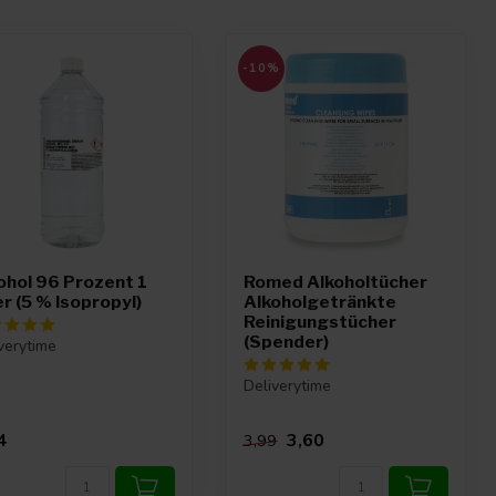
-10%
ohol 96 Prozent 1
Romed Alkoholtücher
er (5 % Isopropyl)
Alkoholgetränkte
Reinigungstücher
(Spender)
verytime
Deliverytime
4
3,60
3,99