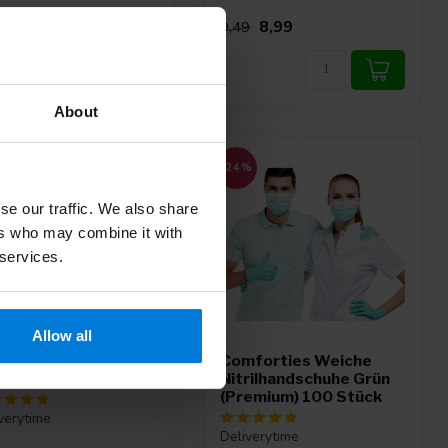
34
8,99
9,49
About
-24%
se our traffic. We also share
ers who may combine it with
 services.
Allow all
tilliertes Wasser
Comforties Weiche
apur 5 Liter
Nitrilhandschuhe Grün
(Premium) 100 Stück
verytime
Deliverytime