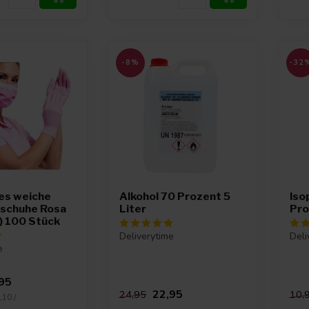
-8%
-32
es weiche
Alkohol 70 Prozent 5
Iso
dschuhe Rosa
Liter
Pro
) 100 Stück
Deliverytime
Deli
e
95
22,95
24,95
10,
,10 /