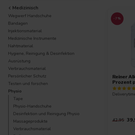
Medizinisch
Wegwerf Handschuhe
-7%
Bandagen
Injektionsmaterial
Medizinische Instrumente
Nahtmaterial
Hygiene, Reinigung & Desinfektion
Ausrüstung
Verbrauchsmaterial
Persönlicher Schutz
Reiner Al
Prozent p
Testen und forschen
Physio
Deliverytim
Tape
Physio-Handschuhe
Desinfektion und Reinigung Physio
39,
42,95
Massageprodukte
Verbrauchsmaterial