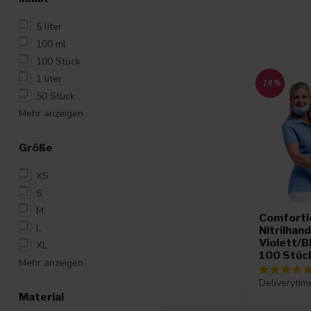
5 liter
100 ml
100 Stück
1 liter
-28%
50 Stück
Mehr anzeigen
Größe
XS
S
M
Comforti
L
Nitrilhan
Violett/B
XL
100 Stüc
Mehr anzeigen
Deliverytim
Material