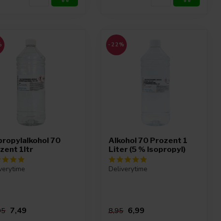
%
-22%
propylalkohol 70
Alkohol 70 Prozent 1
zent 1ltr
Liter (5 % Isopropyl)
verytime
Deliverytime
7,49
6,99
95
8,95