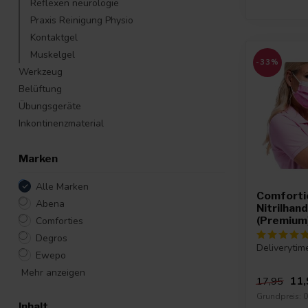
Reflexen neurologie
Praxis Reinigung Physio
Kontaktgel
Muskelgel
-33%
Werkzeug
Belüftung
Übungsgeräte
Inkontinenzmaterial
Marken
Alle Marken
Comforti
Abena
Nitrilhan
(Premium
Comforties
Degros
Deliverytim
Ewepo
Mehr anzeigen
11,
17,95
Grundpreis: 0
Inhalt