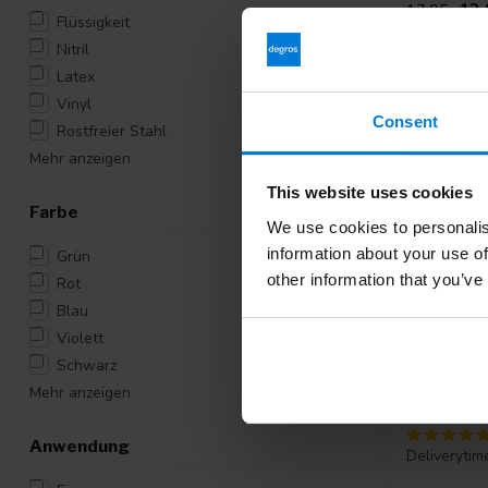
12,
17,95
Flüssigkeit
Grundpreis: 0
Nitril
Latex
Vinyl
Consent
Rostfreier Stahl
Mehr anzeigen
-25%
This website uses cookies
Farbe
We use cookies to personalis
information about your use of
Grün
other information that you’ve
Rot
Blau
Violett
Schwarz
Mehr anzeigen
Plastiksc
Stück)
Anwendung
Deliverytim