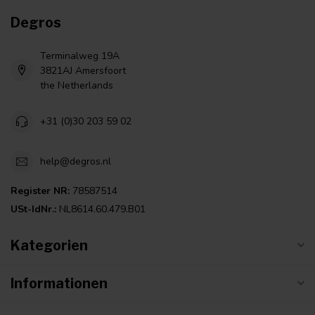
Degros
Terminalweg 19A
3821AJ Amersfoort
the Netherlands
+31 (0)30 203 59 02
help@degros.nl
Register NR:
78587514
USt-IdNr.:
NL8614.60.479.B01
Kategorien
Informationen