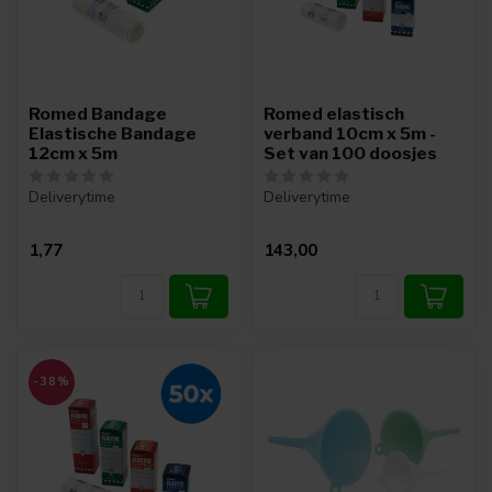
Romed Bandage
Romed elastisch
Elastische Bandage
verband 10cm x 5m -
12cm x 5m
Set van 100 doosjes
Deliverytime
Deliverytime
1,77
143,00
-38%