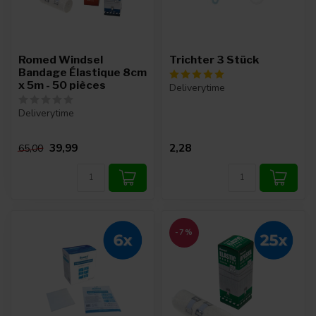
Romed Windsel
Trichter 3 Stück
Bandage Élastique 8cm
x 5m - 50 pièces
Deliverytime
Deliverytime
39,99
2,28
65,00
-7%