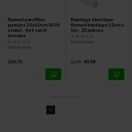
Romed paraffine
Bandage élastique
gaasjes 10x10cm (600
Romed bandage 12cm x
stuks) - Set van 6
5m - 25 pièces
doosjes
Deliverytime
Deliverytime
149,70
49,99
53,75
Zeige
1
-
20
von 26
1
2