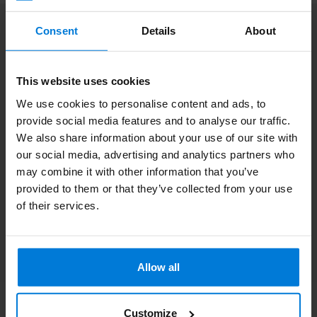
Abonnieren Sie unseren Newsletter
Consent
Details
About
Bleibe auf dem Laufenden mit unseren Newsletter-Angeboten
This website uses cookies
We use cookies to personalise content and ads, to
provide social media features and to analyse our traffic.
Zusatzinformation
We also share information about your use of our site with
Wenn Sie Fragen haben, wenden Sie sich bitte an unseren
our social media, advertising and analytics partners who
Kundendienst. Oder lesen Sie unsere informativen Blogs.
may combine it with other information that you’ve
provided to them or that they’ve collected from your use
Kundendienst
of their services.
Sehen Sie sich unsere Blogs an
Allow all
Customize