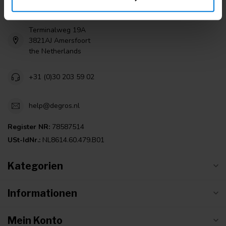
Degros
Terminalweg 19A
3821AJ Amersfoort
the Netherlands
+31 (0)30 203 59 02
help@degros.nl
Register NR:
78587514
USt-IdNr.:
NL8614.60.479.B01
Kategorien
Informationen
Mein Konto