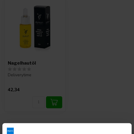
Nagelhautöl
Deliverytime
42,34