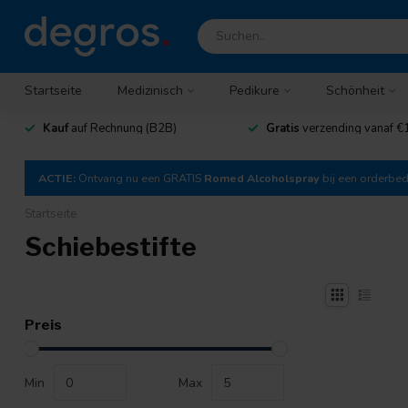
Startseite
Medizinisch
Pedikure
Schönheit
Kauf
auf Rechnung (B2B)
Gratis
verzending vanaf €
ACTIE:
Ontvang nu een GRATIS
Romed Alcoholspray
bij een orderbe
Startseite
Schiebestifte
Preis
Min
Max