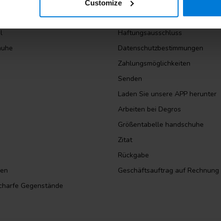
huhe
Über Degros
Customize
lkohol
Allgemeine Bedingungen und Ko
l
Haftungsausschluss
huhe
Datenschutzbestimmungen
Zahlungsmöglichkeiten
Senden
Laden Sie unsere APP herunter
Arbeiten bei Degros
Größentabelle handschuhe
Zitat
Rückgabe
sen
Geschäftsauftrag auf Rechnung
scharfe Gegenstände