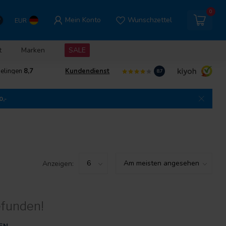
0
Mein Konto
Wunschzettel
EUR
t
Marken
SALE
delingen
8,7
Kundendienst
8.7
0,-
Anzeigen:
efunden!