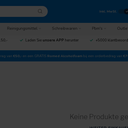
Inkl. MwSt.
Reinigungsmittel
Schreibwaren
Pbm's
Outle
150,-
Laden Sie
unsere APP
herunter
+5000 klantbeoor
drag van
€50,-
en een GRATIS
Romed Alcoholfoam
bij een orderbedrag van
€7
Keine Produkte g