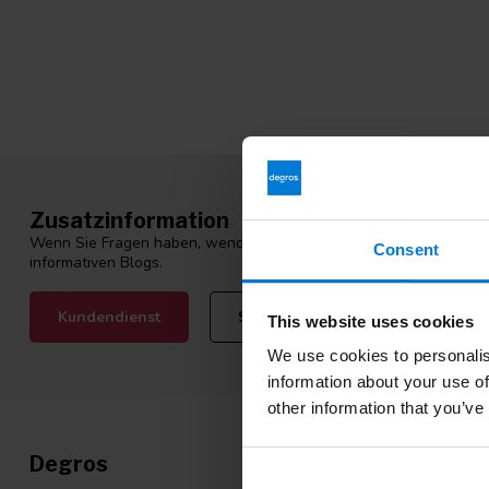
Zusatzinformation
Wenn Sie Fragen haben, wenden Sie sich bitte an unseren Kunden
Consent
informativen Blogs.
Kundendienst
Sehen Sie sich unsere Blogs an
This website uses cookies
We use cookies to personalis
information about your use of
other information that you’ve
Degros
Kategori