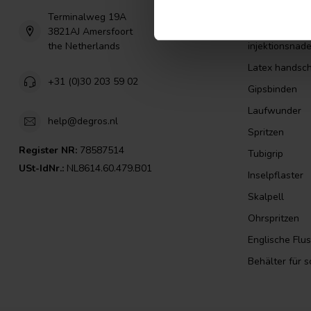
Nitril handsc
Terminalweg 19A
Isopropanol a
3821AJ Amersfoort
the Netherlands
injektionsnade
Latex handsc
+31 (0)30 203 59 02
Gipsbinden
Laufwunder
help@degros.nl
Spritzen
Register NR:
78587514
Tubigrip
USt-IdNr.:
NL8614.60.479.B01
Inselpflaster
Skalpell
Ohrspritzen
Englische Flu
Behälter für 