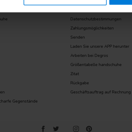
lkohol
Allgemeine Bedingungen und Ko
l
Haftungsausschluss
huhe
Datenschutzbestimmungen
Zahlungsmöglichkeiten
Senden
Laden Sie unsere APP herunter
Arbeiten bei Degros
Größentabelle handschuhe
Zitat
Rückgabe
sen
Geschäftsauftrag auf Rechnung
scharfe Gegenstände