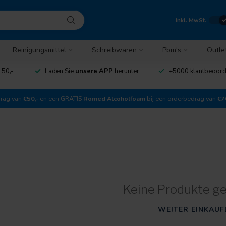
Inkl. MwSt.
Reinigungsmittel
Schreibwaren
Pbm's
Outle
150,-
Laden Sie
unsere APP
herunter
+5000 klantbeoor
drag van
€50,-
en een GRATIS
Romed Alcoholfoam
bij een orderbedrag van
€7
Keine Produkte g
WEITER EINKAUF