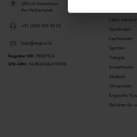
Isopropanol a
3821AJ Amersfoort
the Netherlands
injektionsnade
Latex handsc
+31 (0)30 203 59 02
Gipsbinden
Laufwunder
help@degros.nl
Spritzen
Register NR:
78587514
Tubigrip
USt-IdNr.:
NL8614.60.479.B01
Inselpflaster
Skalpell
Ohrspritzen
Englische Flu
Behälter für 