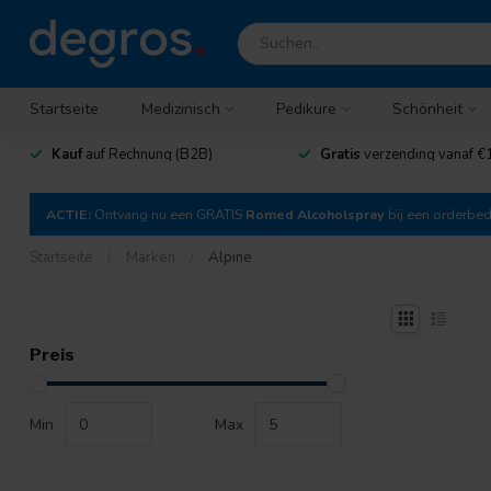
Startseite
Medizinisch
Pedikure
Schönheit
Kauf
auf Rechnung (B2B)
Gratis
verzending vanaf €
ACTIE:
Ontvang nu een GRATIS
Romed Alcoholspray
bij een orderbe
Startseite
/
Marken
/
Alpine
Preis
Min
Max