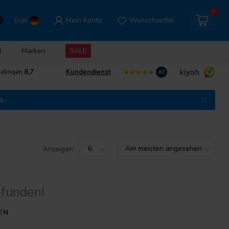
0
Mein Konto
Wunschzettel
EUR
t
Marken
SALE
delingen
8,7
Kundendienst
8.7
0,-
Anzeigen:
efunden!
EN