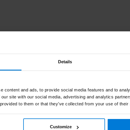
Abonniere
dienst. Oder lesen Sie unsere
Bleibe auf dem
Details
e content and ads, to provide social media features and to analy
 our site with our social media, advertising and analytics partn
 provided to them or that they’ve collected from your use of their
en
Informationen
huhe
Über Degros
Customize