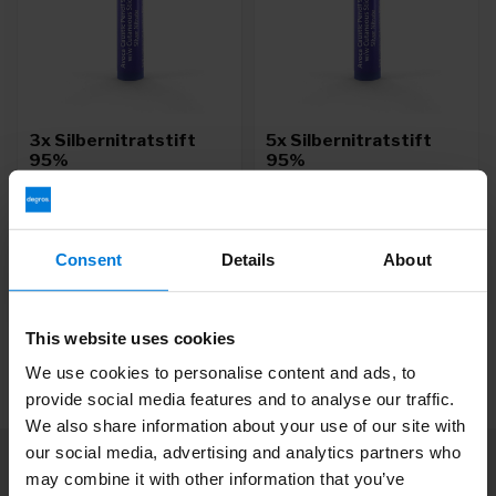
3x Silbernitratstift
5x Silbernitratstift
95%
95%
Deliverytime
Deliverytime
49,95
77,50
54,15
90,25
Consent
Details
About
This website uses cookies
We use cookies to personalise content and ads, to
provide social media features and to analyse our traffic.
We also share information about your use of our site with
our social media, advertising and analytics partners who
Abonnieren Sie unseren Newsletter
may combine it with other information that you’ve