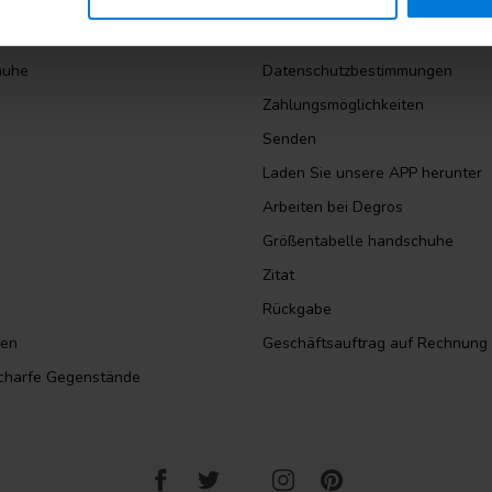
lkohol
Allgemeine Bedingungen und Ko
l
Haftungsausschluss
huhe
Datenschutzbestimmungen
Zahlungsmöglichkeiten
Senden
Laden Sie unsere APP herunter
Arbeiten bei Degros
Größentabelle handschuhe
Zitat
Rückgabe
sen
Geschäftsauftrag auf Rechnung
scharfe Gegenstände