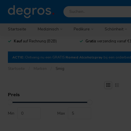
Startseite
Medizinisch
Pedikure
Schönheit
Kauf
auf Rechnung (B2B)
Gratis
verzending vanaf €
ACTIE:
Ontvang nu een GRATIS
Romed Alcoholspray
bij een orderbe
Startseite
/
Marken
/
Smig
Preis
Min
Max