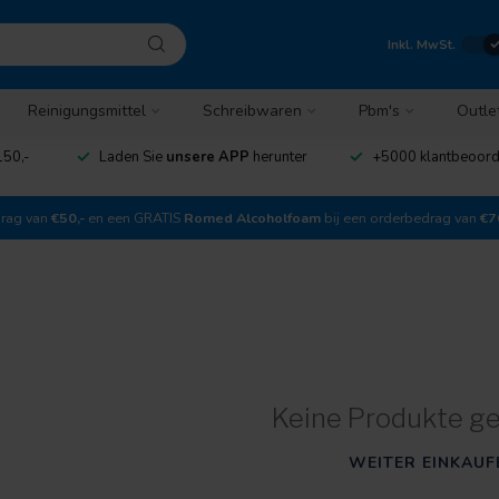
Inkl. MwSt.
Reinigungsmittel
Schreibwaren
Pbm's
Outle
150,-
Laden Sie
unsere APP
herunter
+5000 klantbeoor
drag van
€50,-
en een GRATIS
Romed Alcoholfoam
bij een orderbedrag van
€7
Keine Produkte g
WEITER EINKAUF