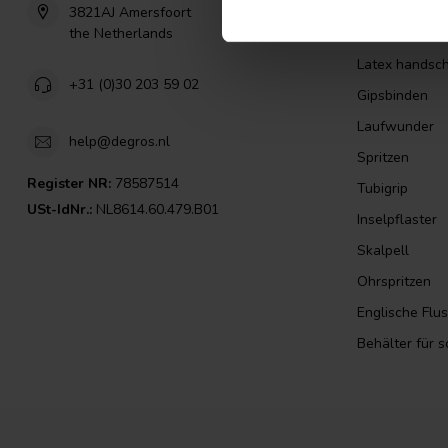
Isopropanol a
3821AJ Amersfoort
the Netherlands
injektionsnade
Latex handsc
+31 (0)30 203 59 02
Gipsbinden
Laufwunder
help@degros.nl
Spritzen
Register NR:
78587514
Tubigrip
USt-IdNr.:
NL8614.60.479.B01
Inselpflaster
Skalpell
Ohrspritzen
Englische Flu
Behälter für 