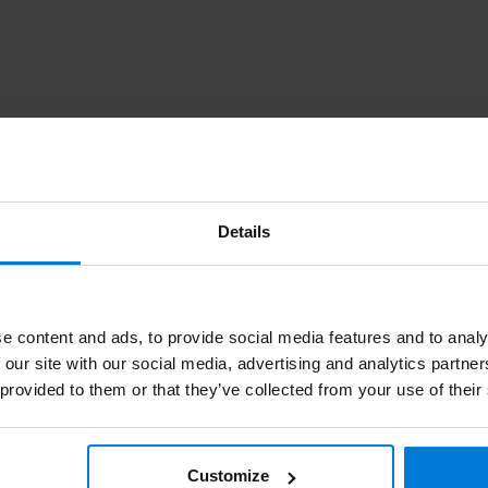
Abonniere
dienst. Oder lesen Sie unsere
Bleibe auf dem
Details
e content and ads, to provide social media features and to analy
 our site with our social media, advertising and analytics partn
 provided to them or that they’ve collected from your use of their
en
Informationen
huhe
Über Degros
Customize