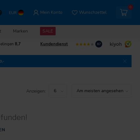
0
Mein Konto
Wunschzettel
EUR
t
Marken
SALE
delingen
8,7
Kundendienst
8.7
0,-
Anzeigen:
efunden!
EN