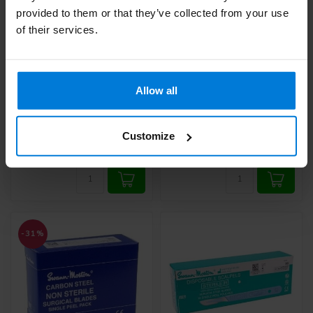
provided to them or that they’ve collected from your use
of their services.
Swann Morton
Swann Morton Klingen
Skalpellklingen
unsteril Nr. 11
feinsteril SM62
Deliverytime
Allow all
Deliverytime
58,29
20,95
Customize
21,95
Grundpreis: 1,89 /
Grundpreis: 0,14 /
-31%