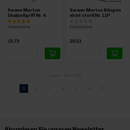
Swann Morton
Swann-Morton Klingen
Skalpellgriff Nr. 4
nicht steril Nr. 11P
Deliverytime
Deliverytime
13,73
20,53
Zeige
1
-
20
von 265
1
2
3
4
5
14
Abonnieren Sie unseren Newsletter