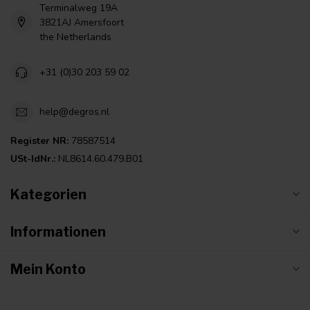
Terminalweg 19A
3821AJ Amersfoort
the Netherlands
+31 (0)30 203 59 02
help@degros.nl
Register NR:
78587514
USt-IdNr.:
NL8614.60.479.B01
Kategorien
Informationen
Mein Konto