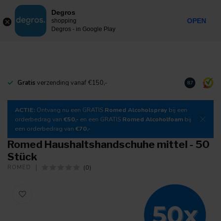
0
Degros
Inkl. MwSt.
MENU
OPEN
shopping
Degros - in Google Play
Gratis
verzending vanaf €150,-
Laden Sie
un
8.7
ACTIE:
Ontvang nu een GRATIS
Romed Alcoholspray
bij een
orderbedrag van
€50,-
en een GRATIS
Romed Alcoholfoam
bij
een orderbedrag van
€70,-
Romed Haushaltshandschuhe mittel - 50
Stück
(0)
ROMED