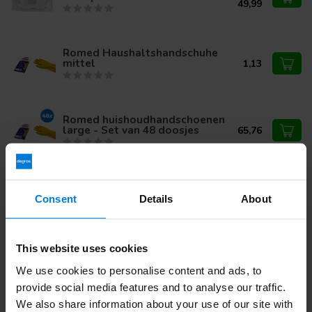
49,99
Romed Haushaltshandschuhe
mittel
1,13
Romed huishoudhandschoenen
large - Set van 48 doosjes
65,76
Romed huishoudhandschoenen
small - Set van 48 doosjes
65,76
Consent
Details
About
This website uses cookies
Haben Sie Fragen zu diesem Produkt?
We use cookies to personalise content and ads, to
Oder benötigen Sie Hilfe bei Ihrer Bestellung? Kontaktieren
provide social media features and to analyse our traffic.
Sie unseren
Kundendienst
oder rufen Sie
+ an 31 (0)30
We also share information about your use of our site with
203 59 02