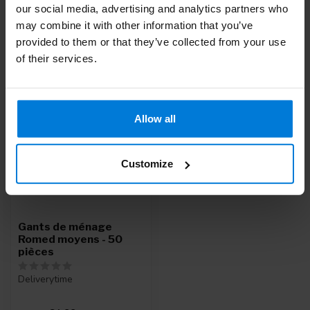
our social media, advertising and analytics partners who
may combine it with other information that you’ve
provided to them or that they’ve collected from your use
Zuletzt angesehen
of their services.
-5%
Allow all
Customize
Gants de ménage
Romed moyens - 50
pièces
Deliverytime