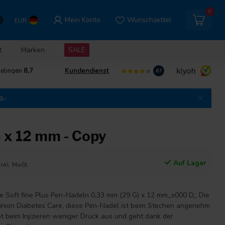
0
Mein Konto
Wunschzettel
EUR
t
Marken
SALE
delingen
8,7
Kundendienst
8.7
0,-
 x 12 mm - Copy
Auf Lager
Inkl. MwSt.
re Soft fine Plus Pen-Nadeln 0,33 mm (29 G) x 12 mm_x000 D_ Die
Klinion Diabetes Care, diese Pen-Nadel ist beim Stechen angenehm
t beim Injizieren weniger Druck aus und geht dank der