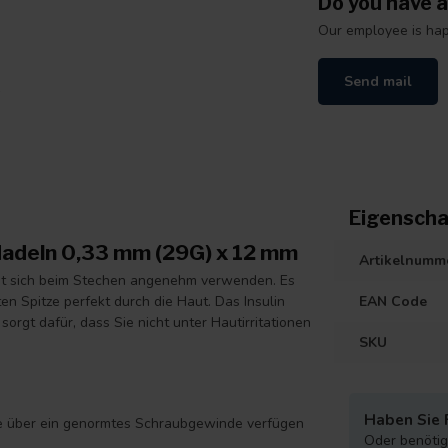
Do you have a
Our employee is happ
Send mail
Eigenscha
-Nadeln 0,33 mm (29G) x 12 mm
Artikelnumm
ässt sich beim Stechen angenehm verwenden. Es
en Spitze perfekt durch die Haut. Das Insulin
EAN Code
sorgt dafür, dass Sie nicht unter Hautirritationen
SKU
Haben Sie 
ie über ein genormtes Schraubgewinde verfügen
Oder benötige