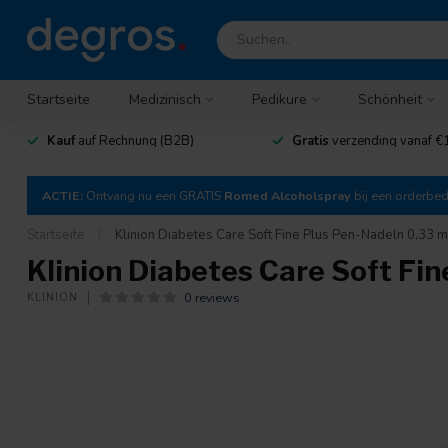
Startseite
Medizinisch
Pedikure
Schönheit
Kauf
auf Rechnung (B2B)
Gratis
verzending vanaf €
ACTIE:
Ontvang nu een GRATIS
Romed Alcoholspray
bij een orderbe
Startseite
/
Klinion Diabetes Care Soft Fine Plus Pen-Nadeln 0,33
Klinion Diabetes Care Soft Fi
0 reviews
KLINION