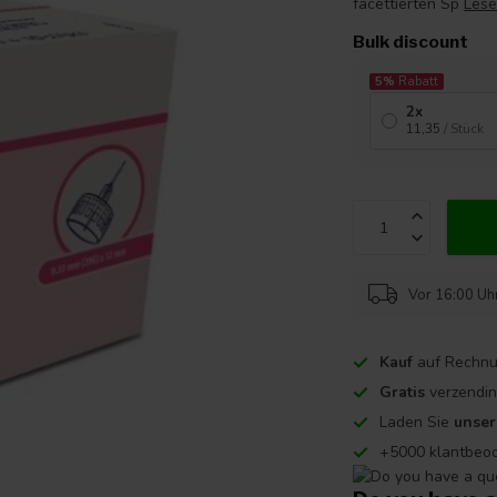
facettierten Sp
Lese
Bulk discount
5%
Rabatt
2x
11,35
/ Stück
Vor 16:00 Uhr
Kauf
auf Rechnu
Gratis
verzendin
Laden Sie
unse
+5000 klantbeo