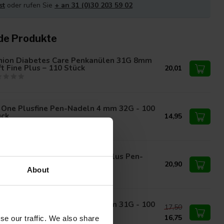
st
oder rufen Sie
+ an 31 (0)30 203 59 02
de Produkte
inion Diabetes Care Penkanülen 31G 8mm
t Fine Plus – 110 Stück
20,01
 One Plusfine Pen-Nadeln 4 mm 32G - 100
ück
14,95
nion Diabetes Care Soft Fine Plus Pen-
deln 0,25 mm (31G) x 6 mm
20,90
About
 One Plusfine Pen-Nadeln 5 mm 31G - 100
17,50
ück
16,75
se our traffic. We also share