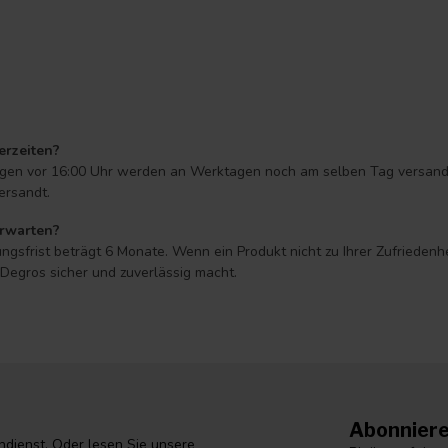
erzeiten?
ungen vor 16:00 Uhr werden an Werktagen noch am selben Tag versandt* 
ersandt.
erwarten?
ngsfrist beträgt 6 Monate. Wenn ein Produkt nicht zu Ihrer Zufriedenh
egros sicher und zuverlässig macht.
Abonniere
dienst. Oder lesen Sie unsere