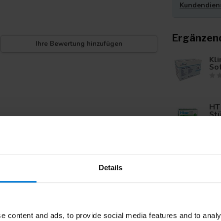
Kundendien
Ergänzen
Ihre Bewertung hinzufügen
Kl
Sof
HT
St
Kli
Na
Details
HT
St
e content and ads, to provide social media features and to analy