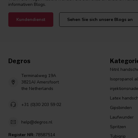
informativen Blogs.
Kundendienst
Sehen Sie sich unsere Blogs an
Degros
Kategori
Nitril handsc
Terminalweg 19A
Isopropanol a
3821AJ Amersfoort
the Netherlands
injektionsnade
Latex handsc
+31 (0)30 203 59 02
Gipsbinden
Laufwunder
help@degros.nl
Spritzen
Register NR:
78587514
Tubigrip