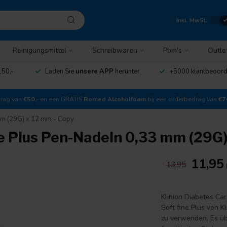
Inkl. MwSt.
Reinigungsmittel
Schreibwaren
Pbm's
Outle
150,-
Laden Sie
unsere APP
herunter
+5000 klantbeoor
drag van
€50,-
en een GRATIS
Romed Alcoholfoam
bij een orderbedrag van
€7
 mm (29G) x 12 mm - Copy
ne Plus Pen-Nadeln 0,33 mm (29G)
11,95
13,95
Klinion Diabetes Ca
Soft fine Plus von 
zu verwenden. Es üb