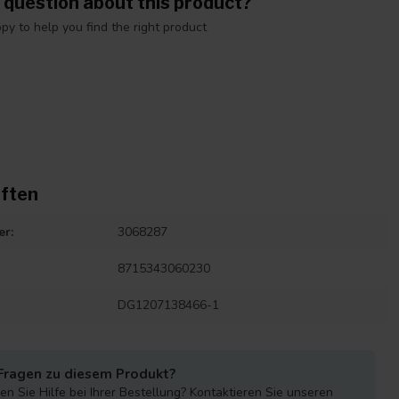
 question about this product?
y to help you find the right product
ften
er:
3068287
8715343060230
DG1207138466-1
Fragen zu diesem Produkt?
n Sie Hilfe bei Ihrer Bestellung? Kontaktieren Sie unseren