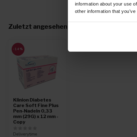
information about your use of
other information that you’ve
Zuletzt angesehen
-14%
Klinion Diabetes
Care Soft Fine Plus
Pen-Nadeln 0,33
mm (29G) x 12 mm -
Copy
Deliverytime