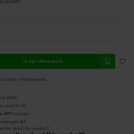
n Sie mehr
.
in den Warenkorb
 bestellt = Heute versandt
ng (B2B)
g vanaf €150,-
re APP
herunter
ordelingen
8,7