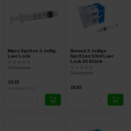
Nipro Spritze 3-teilig -
Romed 3-teilige
Luer Lock
Spritzen 50ml Luer
Lock 25 Stück
Deliverytime
Deliverytime
19,35
18,83
Grundpreis: 0,12 /