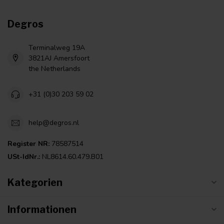
Degros
Terminalweg 19A
3821AJ Amersfoort
the Netherlands
+31 (0)30 203 59 02
help@degros.nl
Register NR:
78587514
USt-IdNr.:
NL8614.60.479.B01
Kategorien
Informationen