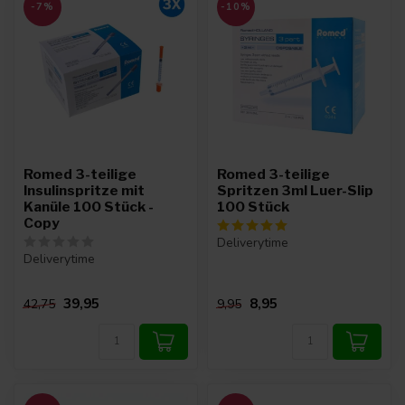
-7%
-10%
Romed 3-teilige
Romed 3-teilige
Insulinspritze mit
Spritzen 3ml Luer-Slip
Kanüle 100 Stück -
100 Stück
Copy
Deliverytime
Deliverytime
39,95
8,95
42,75
9,95