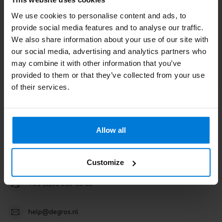
Kundendienst. Oder lesen Sie unsere informativen Blogs.
We use cookies to personalise content and ads, to
Kundendienst
provide social media features and to analyse our traffic.
We also share information about your use of our site with
our social media, advertising and analytics partners who
Sehen Sie sich unsere Blogs an
may combine it with other information that you’ve
provided to them or that they’ve collected from your use
of their services.
Degros
Allow all
Terminalweg 19A
3821AJ Amersfoort
the Netherlands
Customize
+31 (0)30 203 59 02
help@degros.nl