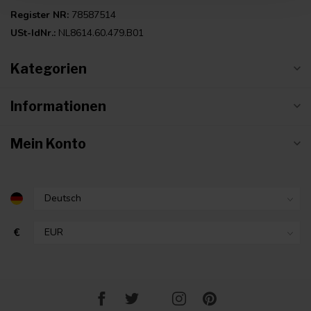
Register NR:
78587514
USt-IdNr.:
NL8614.60.479.B01
Kategorien
Informationen
Mein Konto
€