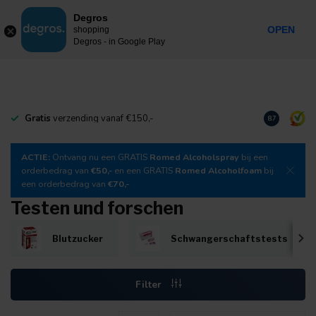
0
Degros
Inkl. MwSt.
MENU
OPEN
shopping
Degros - in Google Play
Gratis
verzending vanaf €150,-
Laden Sie
un
8.7
ACTIE:
Ontvang nu een GRATIS
Romed Alcoholspray
bij een
orderbedrag van
€50,-
en een GRATIS
Romed Alcoholfoam
bij
een orderbedrag van
€70,-
Testen und forschen
Blutzucker
Schwangerschaftstests
Filter