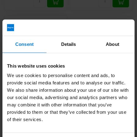
Consent
Details
About
This website uses cookies
We use cookies to personalise content and ads, to
Romed Blutlanzetten /
provide social media features and to analyse our traffic.
Blisterpicks (600
We also share information about your use of our site with
Stück)
our social media, advertising and analytics partners who
Deliverytime
may combine it with other information that you’ve
provided to them or that they’ve collected from your use
16,50
of their services.