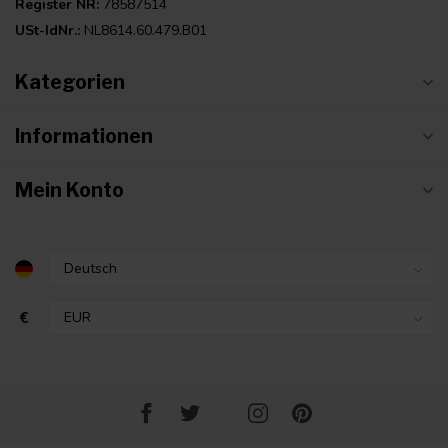
Register NR:
78587514
USt-IdNr.:
NL8614.60.479.B01
Kategorien
Informationen
Mein Konto
€