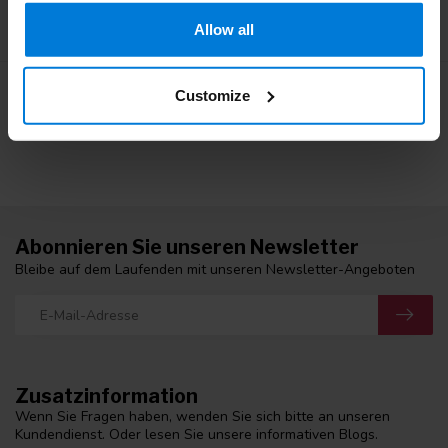
Allow all
Zeige
41
-
45
von 45
Customize
1
2
3
Abonnieren Sie unseren Newsletter
Bleibe auf dem Laufenden mit unseren Newsletter-Angeboten
Zusatzinformation
Wenn Sie Fragen haben, wenden Sie sich bitte an unseren
Kundendienst. Oder lesen Sie unsere informativen Blogs.