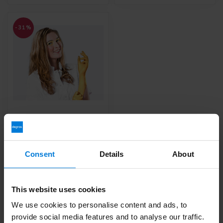
-31%
Comforties Weiches
Nitril Glamour Gold 100
Stück
Consent
Details
About
Deliverytime
10,95
15,95
This website uses cookies
Grundpreis: 0,10 /
We use cookies to personalise content and ads, to
provide social media features and to analyse our traffic.