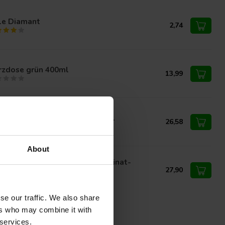
le Diamant
2,74
rzdose grün 400ml
13,99
niplast Bordüre 10x30cm steril
26,58
About
niderm Alginate Standard-Alginat-
ndverband 10x10cm
27,90
se our traffic. We also share
ers who may combine it with
 services.