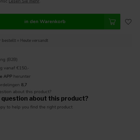
ensc
Lesen Sie mehr
.
in den Warenkorb
 bestellt = Heute versandt
ng (B2B)
g vanaf €150,-
re APP
herunter
ordelingen
8,7
 question about this product?
y to help you find the right product