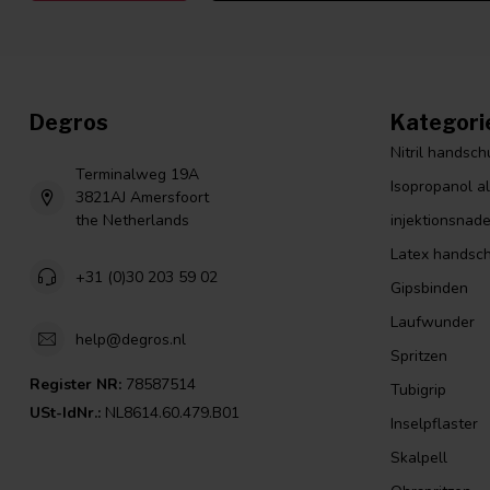
Degros
Kategori
Nitril handsc
Terminalweg 19A
Isopropanol a
3821AJ Amersfoort
the Netherlands
injektionsnade
Latex handsc
+31 (0)30 203 59 02
Gipsbinden
Laufwunder
help@degros.nl
Spritzen
Register NR:
78587514
Tubigrip
USt-IdNr.:
NL8614.60.479.B01
Inselpflaster
Skalpell