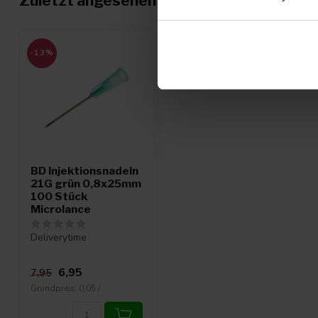
Zuletzt angesehen
-13%
BD Injektionsnadeln
21G grün 0,8x25mm
100 Stück
Microlance
Deliverytime
6,95
7,95
Grundpreis: 0,05 /