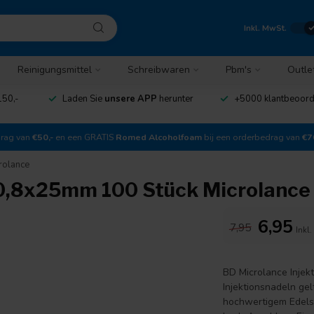
Inkl. MwSt.
Reinigungsmittel
Schreibwaren
Pbm's
Outle
150,-
Laden Sie
unsere APP
herunter
+5000 klantbeoor
drag van
€50,-
en een GRATIS
Romed Alcoholfoam
bij een orderbedrag van
€7
rolance
 0,8x25mm 100 Stück Microlance
6,95
7,95
Inkl
BD Microlance Injek
Injektionsnadeln gel
hochwertigem Edelst