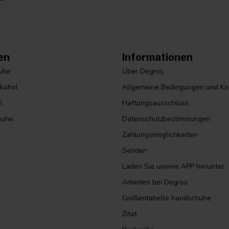
en
Informationen
huhe
Über Degros
lkohol
Allgemeine Bedingungen und Ko
l
Haftungsausschluss
huhe
Datenschutzbestimmungen
Zahlungsmöglichkeiten
Senden
Laden Sie unsere APP herunter
Arbeiten bei Degros
Größentabelle handschuhe
Zitat