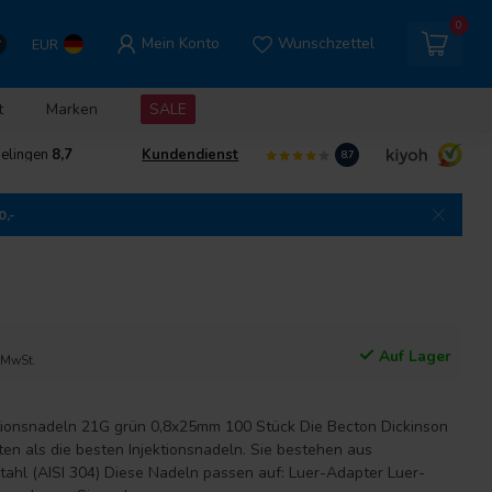
0
Mein Konto
Wunschzettel
EUR
t
Marken
SALE
delingen
8,7
Kundendienst
8.7
0,-
Auf Lager
. MwSt.
tionsnadeln 21G grün 0,8x25mm 100 Stück Die Becton Dickinson
ten als die besten Injektionsnadeln. Sie bestehen aus
ahl (AISI 304) Diese Nadeln passen auf: Luer-Adapter Luer-