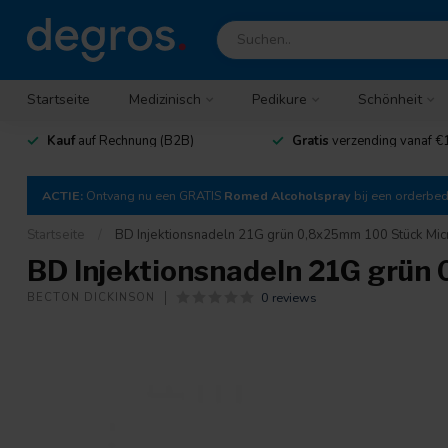
Startseite
Medizinisch
Pedikure
Schönheit
Kauf
auf Rechnung (B2B)
Gratis
verzending vanaf €
ACTIE:
Ontvang nu een GRATIS
Romed Alcoholspray
bij een orderbe
Startseite
/
BD Injektionsnadeln 21G grün 0,8x25mm 100 Stück Mic
BD Injektionsnadeln 21G grün
0 reviews
BECTON DICKINSON