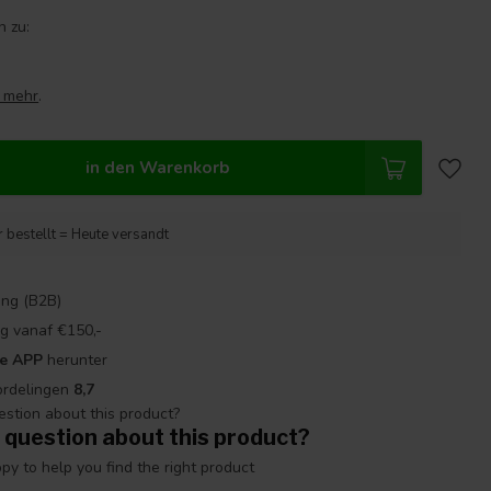
 zu:
e mehr
.
in den Warenkorb
 bestellt = Heute versandt
ng (B2B)
g vanaf €150,-
re APP
herunter
ordelingen
8,7
 question about this product?
y to help you find the right product