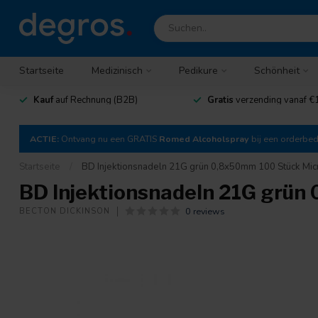
Startseite
Medizinisch
Pedikure
Schönheit
Kauf
auf Rechnung (B2B)
Gratis
verzending vanaf €
ACTIE:
Ontvang nu een GRATIS
Romed Alcoholspray
bij een orderbe
Startseite
/
BD Injektionsnadeln 21G grün 0,8x50mm 100 Stück Mic
BD Injektionsnadeln 21G grün
0 reviews
BECTON DICKINSON