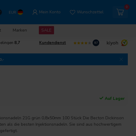
0
Mein Konto
Wunschzettel
EUR
t
Marken
SALE
delingen
8,7
Kundendienst
8.7
0,-
Auf Lager
tionsnadeln 21G grün 0,8x50mm 100 Stück Die Becton Dickinson
ten als die besten Injektionsnadeln. Sie sind aus hochwertigem
gefertigt.