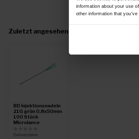
information about your use of
other information that you’ve
Zuletzt angesehen
BD Injektionsnadeln
21G grün 0,8x50mm
100 Stück
Microlance
Deliverytime