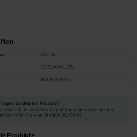
ften
er:
301155
30382903011552
BD1207905615
Fragen zu diesem Produkt?
n Sie Hilfe bei Ihrer Bestellung? Kontaktieren Sie unseren
st
oder rufen Sie
+ an 31 (0)30 203 59 02
de Produkte