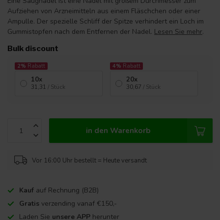
Eine Saugnadel ist eine Nadel mit großem Durchmesser zum
Aufziehen von Arzneimitteln aus einem Fläschchen oder einer
Ampulle. Der spezielle Schliff der Spitze verhindert ein Loch im
Gummistopfen nach dem Entfernen der Nadel.
Lesen Sie mehr
.
Bulk discount
2%
Rabatt
4%
Rabatt
10x
20x
31,31
/ Stück
30,67
/ Stück
in den Warenkorb
Vor 16:00 Uhr bestellt = Heute versandt
Kauf
auf Rechnung (B2B)
Gratis
verzending vanaf €150,-
Laden Sie
unsere APP
herunter