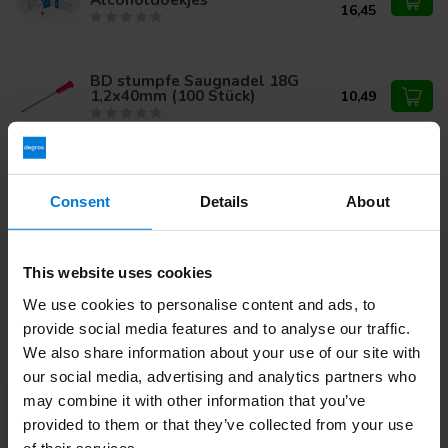
16,45
BD stumpfe Saugnadel 18G
1,2x40mm (100 Stück)
10,49
Haben Sie Fragen zu diesem Produkt?
Consent
Details
About
Oder benötigen Sie Hilfe bei Ihrer Bestellung? Kontaktieren
Sie unseren
Kundendienst
oder rufen Sie
+ an 31 (0)30
203 59 02
This website uses cookies
We use cookies to personalise content and ads, to
provide social media features and to analyse our traffic.
Zuletzt angesehen
We also share information about your use of our site with
our social media, advertising and analytics partners who
may combine it with other information that you’ve
-6%
provided to them or that they’ve collected from your use
of their services.