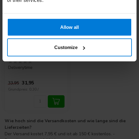
Allow all
BD stumpfe Saugnadel
Customize
18G 1,2x40mm mit
Filter 0,5u (100 Stück)
Deliverytime
31,95
33,95
Grundpreis: 0,30 /
Wie hoch sind die Versandkosten und wie lange sind die
Lieferzeiten?
Der Versand kostet 7,95 € und ist ab 150 € kostenlos. -