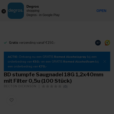
0
Degros
Inkl. MwSt.
MENU
OPEN
shopping
Degros - in Google Play
Gratis
verzending vanaf €150,-
Laden Sie
un
8.7
ACTIE:
Ontvang nu een GRATIS
Romed Alcoholspray
bij een
orderbedrag van
€50,-
en een GRATIS
Romed Alcoholfoam
bij
een orderbedrag van
€70,-
BD stumpfe Saugnadel 18G 1,2x40mm
mit Filter 0,5u (100 Stück)
(0)
BECTON DICKINSON