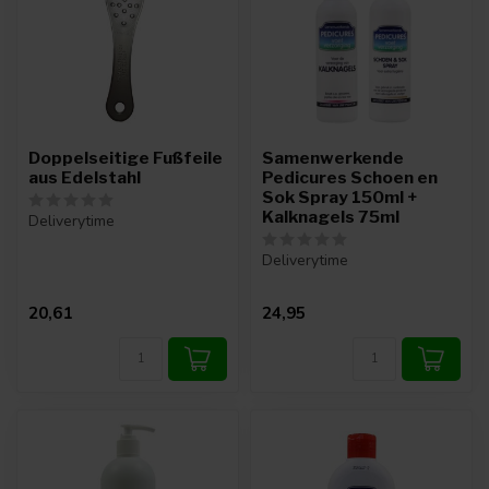
Doppelseitige Fußfeile
Samenwerkende
aus Edelstahl
Pedicures Schoen en
Sok Spray 150ml +
Kalknagels 75ml
Deliverytime
Deliverytime
20,61
24,95