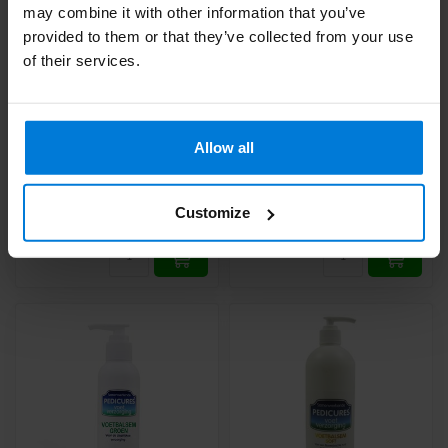
may combine it with other information that you’ve
provided to them or that they’ve collected from your use
of their services.
3x Coworking Pediküre
Coworking Pediküre
Football Balm Blue
Football Balm Blue
150ml
150ml
Allow all
Deliverytime
Deliverytime
28,89
15,86
Customize
32,10