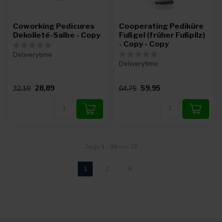
Coworking Pedicures
Cooperating Pediküre
Dekolleté-Salbe - Copy
Fußgel (früher Fußpilz)
- Copy - Copy
Deliverytime
Deliverytime
28,89
59,95
32,10
64,75
Zeige
1
-
20
von 26
1
2