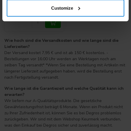
Customize
24,95
Wie hoch sind die Versandkosten und wie lange sind die
Lieferzeiten?
Der Versand kostet 7,95 € und ist ab 150 € kostenlos. -
Bestellungen vor 16:00 Uhr werden an Werktagen noch am
selben Tag versandt* *Wenn Sie eine Bestellung mit Artikeln mit
längerer Lieferzeit aufgegeben haben, wird die Bestellung erst
nach Fertigstellung versandt.
Wie lange ist die Garantiezeit und welche Qualität kann ich
erwarten?
Wir liefern nur A-Qualitätsprodukte. Die gesetzliche
Gewährleistungsfrist beträgt 6 Monate. Wenn ein Produkt nicht
zu Ihrer Zufriedenheit ist, können Sie es bei Degros problemlos
zurückgeben. Wir sind mit dem Webshop Keurmerk verbunden,
was den Einkauf bei Degros sicher und zuverlässig macht.