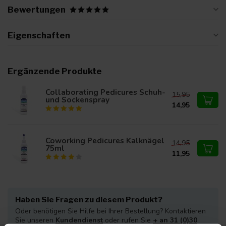
Bewertungen
Eigenschaften
Ergänzende Produkte
Collaborating Pedicures Schuh-
15,95
und Sockenspray
14,95
Coworking Pedicures Kalknägel
14,95
75ml
11,95
Haben Sie Fragen zu diesem Produkt?
Oder benötigen Sie Hilfe bei Ihrer Bestellung? Kontaktieren
Sie unseren
Kundendienst
oder rufen Sie
+ an 31 (0)30