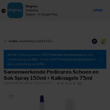
0
Degros
Inkl. MwSt.
MENU
OPEN
shopping
Degros - in Google Play
Gratis
verzending vanaf €150,-
Laden Sie
un
8.7
ACTIE:
Ontvang nu een GRATIS
Romed Alcoholspray
bij een
orderbedrag van
€50,-
en een GRATIS
Romed Alcoholfoam
bij
een orderbedrag van
€70,-
Samenwerkende Pedicures Schoen en
Sok Spray 150ml + Kalknagels 75ml
(0)
SAMENWERKENDE PEDICURES