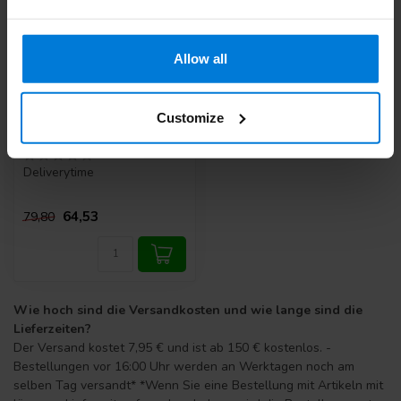
Allow all
Customize
Haarnetze Weiß 1000
Stück - Set von 4 Boxen
Deliverytime
64,53
79,80
Wie hoch sind die Versandkosten und wie lange sind die
Lieferzeiten?
Der Versand kostet 7,95 € und ist ab 150 € kostenlos. -
Bestellungen vor 16:00 Uhr werden an Werktagen noch am
selben Tag versandt* *Wenn Sie eine Bestellung mit Artikeln mit