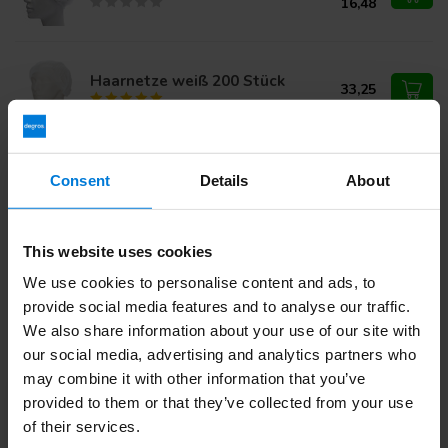
16,48
Haarnetze weiß 200 Stück
33,25
Consent
Details
About
Haben Sie Fragen zu diesem Produkt?
Oder benötigen Sie Hilfe bei Ihrer Bestellung? Kontaktieren
Sie unseren
Kundendienst
oder rufen Sie
+ an 31 (0)30
203 59 02
This website uses cookies
We use cookies to personalise content and ads, to
provide social media features and to analyse our traffic.
We also share information about your use of our site with
Zuletzt angesehen
our social media, advertising and analytics partners who
may combine it with other information that you’ve
-19%
provided to them or that they’ve collected from your use
of their services.