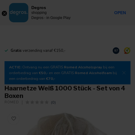
0
Degros
Inkl. MwSt.
MENU
OPEN
shopping
Degros - in Google Play
Gratis
verzending vanaf €150,-
Laden Sie
un
8.7
ACTIE:
Ontvang nu een GRATIS
Romed Alcoholspray
bij een
orderbedrag van
€50,-
en een GRATIS
Romed Alcoholfoam
bij
een orderbedrag van
€70,-
Haarnetze Weiß 1000 Stück - Set von 4
Boxen
(0)
ROMED