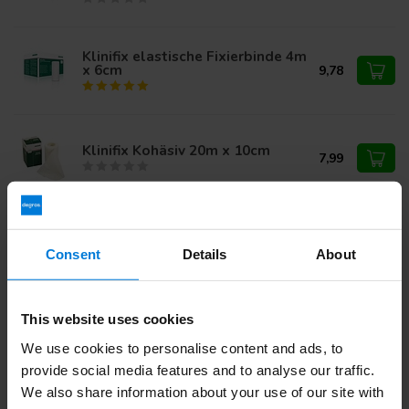
Klinifix elastische Fixierbinde 4m
x 6cm
9,78
Klinifix Kohäsiv 20m x 10cm
7,99
Klinifix elastische Fixierbinde 4m
x 4cm
9,19
Consent
Details
About
This website uses cookies
Haben Sie Fragen zu diesem Produkt?
We use cookies to personalise content and ads, to
Oder benötigen Sie Hilfe bei Ihrer Bestellung? Kontaktieren
provide social media features and to analyse our traffic.
Sie unseren
Kundendienst
oder rufen Sie
+ an 31 (0)30
203 59 02
We also share information about your use of our site with