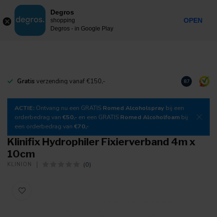
0
Degros
Inkl. MwSt.
MENU
OPEN
shopping
Degros - in Google Play
Gratis
verzending vanaf €150,-
Laden Sie
un
8.7
ACTIE:
Ontvang nu een GRATIS
Romed Alcoholspray
bij een
orderbedrag van
€50,-
en een GRATIS
Romed Alcoholfoam
bij
een orderbedrag van
€70,-
Klinifix Hydrophiler Fixierverband 4m x
10cm
(0)
KLINION