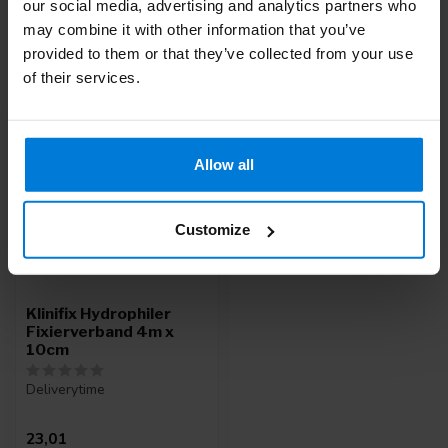
our social media, advertising and analytics partners who
may combine it with other information that you’ve
provided to them or that they’ve collected from your use
Zuletzt angesehen
of their services.
Allow all
Customize
Klinifix Hydrophiler
Fixierverband 4m x
10cm
Deliverytime
23,01