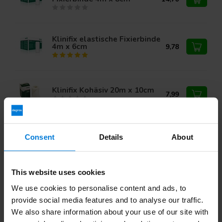
Klinifix elastische Fixierbinde
4m x 6cm
9,78
Klinifix Kohäsiv 20m x 10cm
7,99
Klinifix elastische Fixierbinde
Consent
Details
About
4m x 4cm
9,19
This website uses cookies
We use cookies to personalise content and ads, to
Haben Sie Fragen zu diesem Produkt?
provide social media features and to analyse our traffic.
Oder benötigen Sie Hilfe bei Ihrer Bestellung?
We also share information about your use of our site with
Kontaktieren Sie unseren
Kundendienst
oder rufen Sie
+ an 31 (0)30 203 59 02