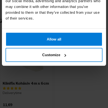
our social media, advertising and analytics partners who
may combine it with other information that you’ve
provided to them or that they’ve collected from your use
of their services.
Zuletzt angesehen
Allow all
Customize
Klinifix Kohäsiv 4m x 6cm
Deliverytime
11,69