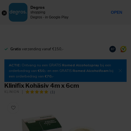
0
Degros
Inkl. MwSt.
MENU
OPEN
shopping
Degros - in Google Play
Gratis
verzending vanaf €150,-
Laden Sie
un
8.7
ACTIE:
Ontvang nu een GRATIS
Romed Alcoholspray
bij een
orderbedrag van
€50,-
en een GRATIS
Romed Alcoholfoam
bij
een orderbedrag van
€70,-
Klinifix Kohäsiv 4m x 6cm
(1)
KLINION