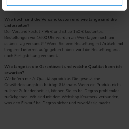
Wie hoch sind die Versandkosten und wie lange sind die
Lieferzeiten?
Der Versand kostet 7,95 € und ist ab 150 € kostenlos. -
Bestellungen vor 16:00 Uhr werden an Werktagen noch am
selben Tag versandt* *Wenn Sie eine Bestellung mit Artikeln mit
längerer Lieferzeit aufgegeben haben, wird die Bestellung erst
nach Fertigstellung versandt.
Wie lange ist die Garantiezeit und welche Qualität kann ich
erwarten?
Wir liefern nur A-Qualitätsprodukte. Die gesetzliche
Gewährleistungsfrist beträgt 6 Monate. Wenn ein Produkt nicht
zu Ihrer Zufriedenheit ist, können Sie es bei Degros problemlos
zurückgeben. Wir sind mit dem Webshop Keurmerk verbunden,
was den Einkauf bei Degros sicher und zuverlässig macht.