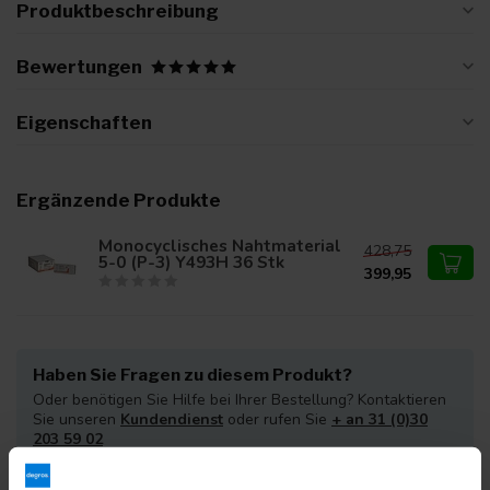
Produktbeschreibung
Bewertungen
Eigenschaften
Ergänzende Produkte
Monocyclisches Nahtmaterial
428,75
5-0 (P-3) Y493H 36 Stk
399,95
Haben Sie Fragen zu diesem Produkt?
Oder benötigen Sie Hilfe bei Ihrer Bestellung? Kontaktieren
Sie unseren
Kundendienst
oder rufen Sie
+ an 31 (0)30
203 59 02