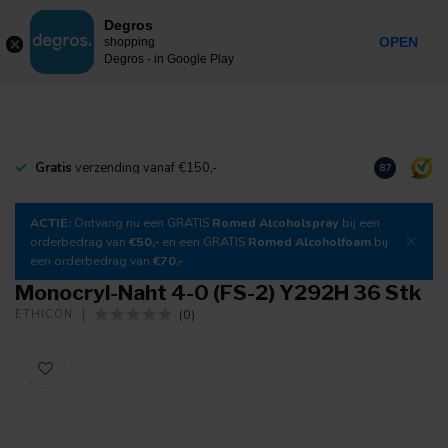
0
Degros
Inkl. MwSt.
MENU
OPEN
shopping
Degros - in Google Play
Gratis
verzending vanaf €150,-
Laden Sie
un
8.7
ACTIE:
Ontvang nu een GRATIS
Romed Alcoholspray
bij een
orderbedrag van
€50,-
en een GRATIS
Romed Alcoholfoam
bij
een orderbedrag van
€70,-
Monocryl-Naht 4-0 (FS-2) Y292H 36 Stk
(0)
ETHICON