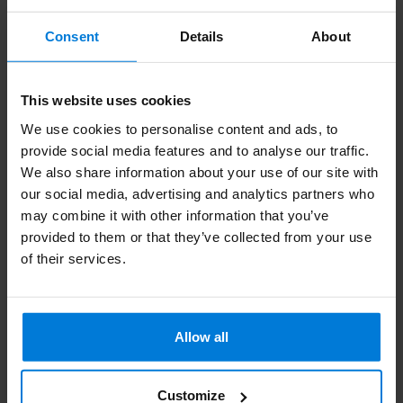
Zuletzt angesehen
Consent
Details
About
-32%
This website uses cookies
We use cookies to personalise content and ads, to
provide social media features and to analyse our traffic.
We also share information about your use of our site with
our social media, advertising and analytics partners who
may combine it with other information that you’ve
provided to them or that they’ve collected from your use
Monocryl-Naht 4-0 (FS-
of their services.
2) Y292H 36 Stk
Deliverytime
Allow all
219,95
321,54
Grundpreis: 6,94 /
Customize