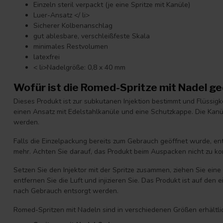
Einzeln steril verpackt (je eine Spritze mit Kanüle)
Luer-Ansatz </ li>
Sicherer Kolbenanschlag
gut ablesbare, verschleißfeste Skala
minimales Restvolumen
latexfrei
< li>Nadelgröße: 0,8 x 40 mm
Wofür ist die Romed-Spritze mit Nadel g
Dieses Produkt ist zur subkutanen Injektion bestimmt und Flüssig
einen Ansatz mit Edelstahlkanüle und eine Schutzkappe. Die Kanü
werden.
Falls die Einzelpackung bereits zum Gebrauch geöffnet wurde, ent
mehr. Achten Sie darauf, das Produkt beim Auspacken nicht zu ko
Setzen Sie den Injektor mit der Spritze zusammen, ziehen Sie ei
entfernen Sie die Luft und injizieren Sie. Das Produkt ist auf de
nach Gebrauch entsorgt werden.
Romed-Spritzen mit Nadeln sind in verschiedenen Größen erhältli