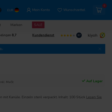
0
Mein Konto
Wunschzettel
EUR
t
Marken
SALE
delingen
8,7
Kundendienst
8.7
0,-
Auf Lager
Inkl. MwSt.
 mit Kanüle. Einzeln steril verpackt. Inhalt: 100 Stück
Lesen Sie