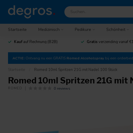
Startseite
Medizinisch
Pedikure
Schönheit
Kauf
auf Rechnung (B2B)
Gratis
verzending vanaf €
ACTIE:
Ontvang nu een GRATIS
Romed Alcoholspray
bij een orderbe
Startseite
/
Romed 10ml Spritzen 21G mit Nadel 100 Stück
Romed 10ml Spritzen 21G mit 
0 reviews
ROMED