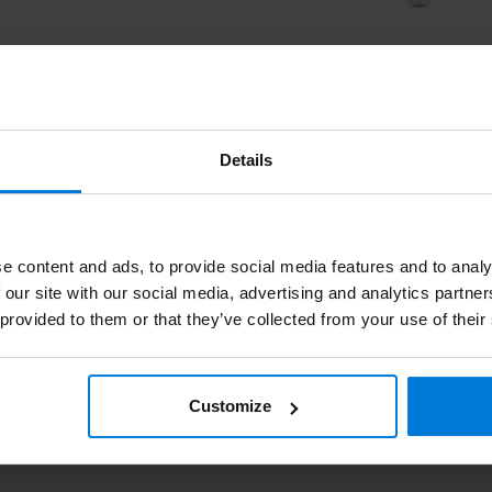
, sofern es sterilisiert ist in der Verpackung
des Verfallsdatums!
Details
ür jede Anwendung wird ein anderer Typ oder Typ
it Nadel oder ohne Nadel,
2 -Stückspritzen
oder
n gleich sind. Es gibt verschiedene Arten und Arten,
e content and ads, to provide social media features and to analy
 our site with our social media, advertising and analytics partn
Nadeln
geschrieben. Es sagt Ihnen, welche
 provided to them or that they’ve collected from your use of their
welche für Ihre spezielle Situation am besten
Customize