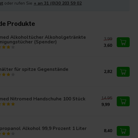
st
oder rufen Sie
+ an 31 (0)30 203 59 02
de Produkte
med Alkoholtücher Alkoholgetränkte
3,99
nigungstücher (Spender)
3,60
älter für spitze Gegenstände
2,82
14,95
med Nitromed Handschuhe 100 Stück
9,99
propanol Alkohol 99,9 Prozent 1 Liter
8,40