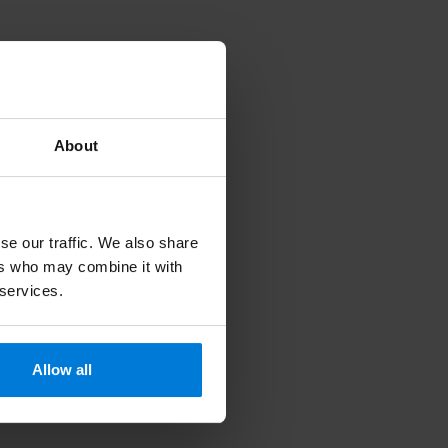
About
se our traffic. We also share
ers who may combine it with
 services.
Allow all