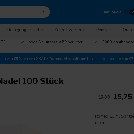
Inkl. MwSt.
Reinigungsmittel
Schreibwaren
Pbm's
Outle
150,-
Laden Sie
unsere APP
herunter
+5000 klantbeoor
drag van
€50,-
en een GRATIS
Romed Alcoholfoam
bij een orderbedrag van
€7
Nadel 100 Stück
15,75
17,95
Romed 10 ml Spritzen
mehr
.