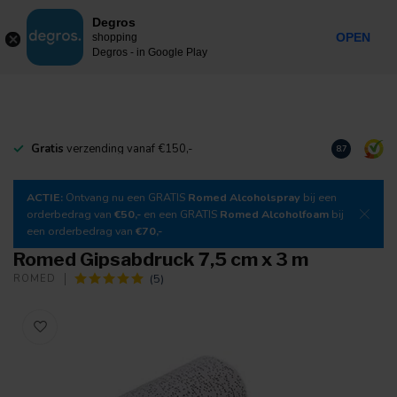
0
Degros
Inkl. MwSt.
MENU
OPEN
shopping
Degros - in Google Play
Gratis
verzending vanaf €150,-
Laden Sie
un
8.7
ACTIE:
Ontvang nu een GRATIS
Romed Alcoholspray
bij een
orderbedrag van
€50,-
en een GRATIS
Romed Alcoholfoam
bij
een orderbedrag van
€70,-
Romed Gipsabdruck 7,5 cm x 3 m
(5)
ROMED