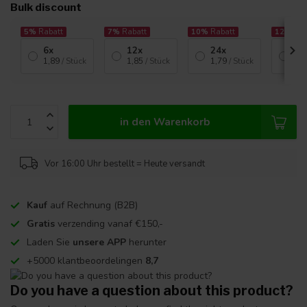
Bulk discount
5%
Rabatt
7%
Rabatt
10%
Rabatt
12%
Rab
6x
12x
24x
72
1,89
/ Stück
1,85
/ Stück
1,79
/ Stück
1,7
in den Warenkorb
Vor 16:00 Uhr bestellt = Heute versandt
Kauf
auf Rechnung (B2B)
Gratis
verzending vanaf €150,-
Laden Sie
unsere APP
herunter
+5000 klantbeoordelingen
8,7
Do you have a question about this product?