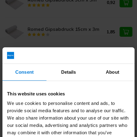
0,92
Romed Gipsabdruck 15cm x 3m
1,85
Moulage en plâtre Romed 10cm
37,25
x 3m - 25 pièces
32,50
Consent
Details
About
Haben Sie Fragen zu diesem Produkt?
This website uses cookies
Oder benötigen Sie Hilfe bei Ihrer Bestellung? Kontaktieren
We use cookies to personalise content and ads, to
Sie unseren
Kundendienst
oder rufen Sie
+ an 31 (0)30
203 59 02
provide social media features and to analyse our traffic.
We also share information about your use of our site with
our social media, advertising and analytics partners who
may combine it with other information that you’ve