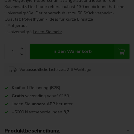
Der Polyethylen-œberschuh ist angeraut und ideal für den
Kurzeinsatz. Der blaue œberschuh ist 130 mu dick und hat eine
Universalgröße. Der œberschuh ist zu 50 Stück verpackt.-
Qualität: Polyethylen - Ideal für kurze Einsätze
- Aufgeraut
- Universalgrö
Lesen Sie mehr
.
in den Warenkorb
Voraussichtliche Lieferzeit: 2-6 Werktage
Kauf
auf Rechnung (B2B)
Gratis
verzending vanaf €150,-
Laden Sie
unsere APP
herunter
+5000 klantbeoordelingen
8,7
Produktbeschreibung