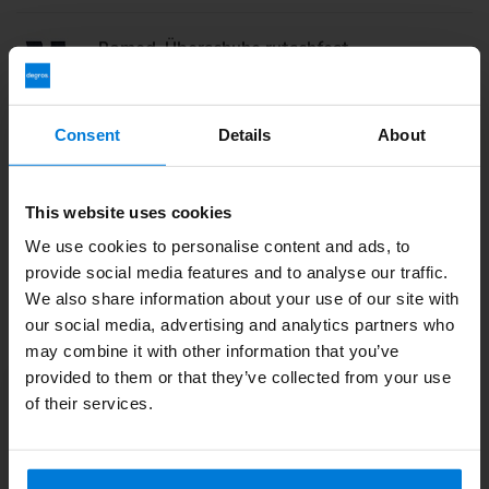
Romed Überschuhe rutschfest
15,95
100 Stück
12,09
Consent
Details
About
Haben Sie Fragen zu diesem Produkt?
Vorübergehend ausverkauft!
Oder benötigen Sie Hilfe bei Ihrer Bestellung? Kontaktieren
This website uses cookies
Wir schicken Ihnen eine E-Mail, sobald wir diesen Artikel
Sie unseren
Kundendienst
oder rufen Sie
+ an 31 (0)30
wieder auf Lager haben.
203 59 02
We use cookies to personalise content and ads, to
E-mail
*
provide social media features and to analyse our traffic.
We also share information about your use of our site with
our social media, advertising and analytics partners who
Zuletzt angesehen
may combine it with other information that you’ve
provided to them or that they’ve collected from your use
Benachrichtigen Sie mich
of their services.
Melden Sie mich für den Newsletter an
Durch Anklicken des Buttons erklären Sie sich mit den
Datenschutzbedingungen
einverstanden.