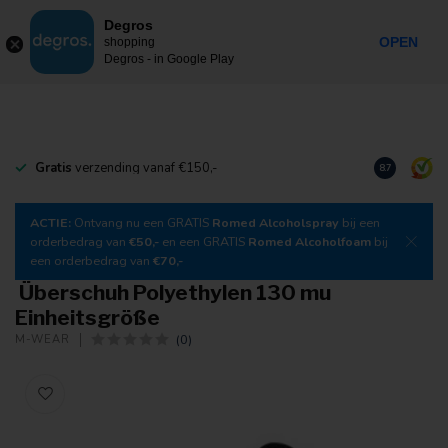
0
Degros
Inkl. MwSt.
MENU
OPEN
shopping
Degros - in Google Play
Gratis
verzending vanaf €150,-
Laden Sie
un
8.7
ACTIE:
Ontvang nu een GRATIS
Romed Alcoholspray
bij een
orderbedrag van
€50,-
en een GRATIS
Romed Alcoholfoam
bij
een orderbedrag van
€70,-
Überschuh Polyethylen 130 mu
Einheitsgröße
(0)
M-WEAR