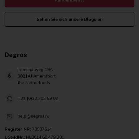
Kundendienst
Sehen Sie sich unsere Blogs an
Degros
Terminalweg 19A
3821AJ Amersfoort
the Netherlands
+31 (0)30 203 59 02
help@degros.nl
Register NR:
78587514
USt-IdNr.:
NL8614.60.479.B01