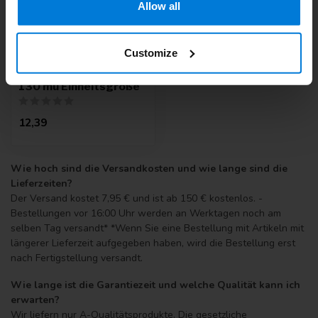
Allow all
Customize
Überschuh Polyethylen
130 mu Einheitsgröße
12,39
Wie hoch sind die Versandkosten und wie lange sind die
Lieferzeiten?
Der Versand kostet 7,95 € und ist ab 150 € kostenlos. -
Bestellungen vor 16:00 Uhr werden an Werktagen noch am
selben Tag versandt* *Wenn Sie eine Bestellung mit Artikeln mit
längerer Lieferzeit aufgegeben haben, wird die Bestellung erst
nach Fertigstellung versandt.
Wie lange ist die Garantiezeit und welche Qualität kann ich
erwarten?
Wir liefern nur A-Qualitätsprodukte. Die gesetzliche