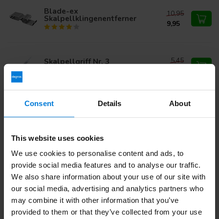
Blade-ex
10,95
Skalpellklingenentferner
9,95
5,45
Skalpellgriff Nr. 3
4,95
Consent
Details
About
Haben Sie Fragen zu diesem Produkt?
Oder benötigen Sie Hilfe bei Ihrer Bestellung? Kontaktieren
Sie unseren
Kundendienst
oder rufen Sie
+ an 31 (0)30
This website uses cookies
203 59 02
We use cookies to personalise content and ads, to
provide social media features and to analyse our traffic.
We also share information about your use of our site with
Zuletzt angesehen
our social media, advertising and analytics partners who
may combine it with other information that you’ve
provided to them or that they’ve collected from your use