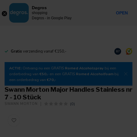
0
Degros
Inkl. MwSt.
MENU
OPEN
shopping
Degros - in Google Play
Gratis
verzending vanaf €150,-
Laden Sie
un
8.7
ACTIE:
Ontvang nu een GRATIS
Romed Alcoholspray
bij een
orderbedrag van
€50,-
en een GRATIS
Romed Alcoholfoam
bij
een orderbedrag van
€70,-
Swann Morton Major Handles Stainless nr
7 - 10 Stück
(0)
SWANN MORTON