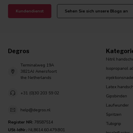
Kundendienst
Sehen Sie sich unsere Blogs an
Degros
Kategori
Nitril handsc
Terminalweg 19A
Isopropanol a
3821AJ Amersfoort
the Netherlands
injektionsnade
Latex handsc
+31 (0)30 203 59 02
Gipsbinden
Laufwunder
help@degros.nl
Spritzen
Register NR:
78587514
Tubigrip
USt-IdNr.:
NL8614.60.479.B01
Inselpflaster