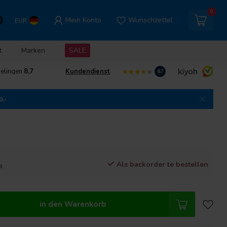
0
Mein Konto
Wunschzettel
EUR
t
Marken
SALE
delingen
8,7
Kundendienst
8.7
0,-
Als backorder te bestellen
t.
in den Warenkorb