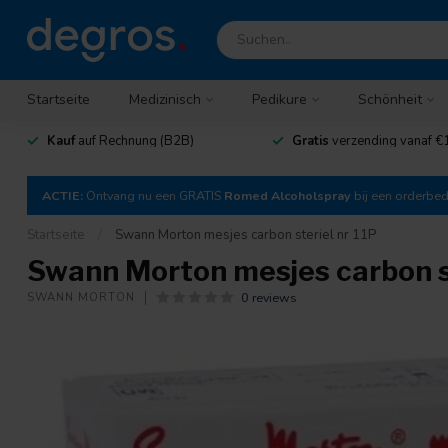
Startseite
Medizinisch
Pedikure
Schönheit
Kauf
auf Rechnung (B2B)
Gratis
verzending vanaf €
ACTIE:
Ontvang nu een GRATIS
Romed Alcoholspray
bij een orderbe
Startseite
/
Swann Morton mesjes carbon steriel nr 11P
Swann Morton mesjes carbon st
0 reviews
SWANN MORTON