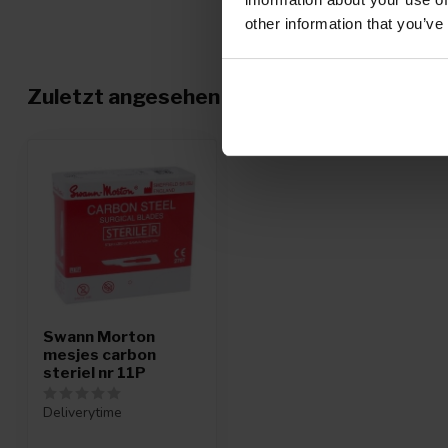
other information that you’ve
Zuletzt angesehen
Swann Morton
mesjes carbon
steriel nr 11P
Deliverytime