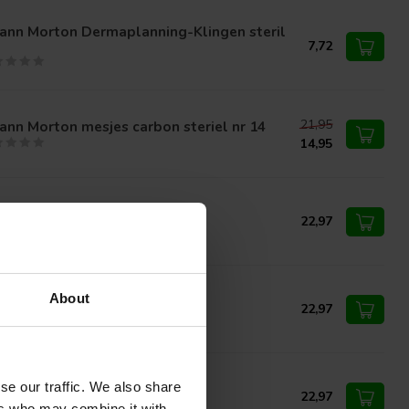
ann Morton Dermaplanning-Klingen steril
7,72
21,95
nn Morton mesjes carbon steriel nr 14
14,95
nn Morton Klingen steril 15
22,97
About
nn Morton Klingen steril 11
22,97
se our traffic. We also share
nn Morton Klingen steril 10
22,97
ers who may combine it with