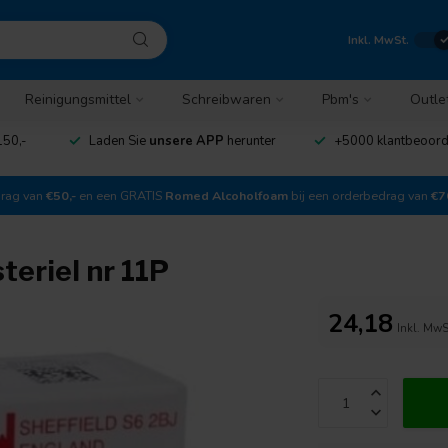
Inkl. MwSt.
Reinigungsmittel
Schreibwaren
Pbm's
Outle
150,-
Laden Sie
unsere APP
herunter
+5000 klantbeoor
drag van
€50,-
en een GRATIS
Romed Alcoholfoam
bij een orderbedrag van
€7
eriel nr 11P
24,18
Inkl. MwS