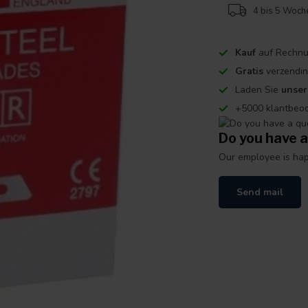
4 bis 5 Woche
Kauf
auf Rechnu
Gratis
verzendin
Laden Sie
unse
+5000 klantbeo
Do you have a
Our employee is happ
Send mail