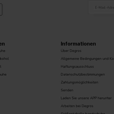
en
Informationen
huhe
Über Degros
lkohol
Allgemeine Bedingungen und Ko
l
Haftungsausschluss
huhe
Datenschutzbestimmungen
Zahlungsmöglichkeiten
Senden
Laden Sie unsere APP herunter
Arbeiten bei Degros
Größentabelle handschuhe