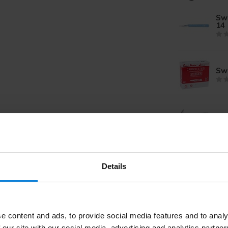
Sw
14
Swa
Swa
Details
Swa
e content and ads, to provide social media features and to analy
Swa
 our site with our social media, advertising and analytics partn