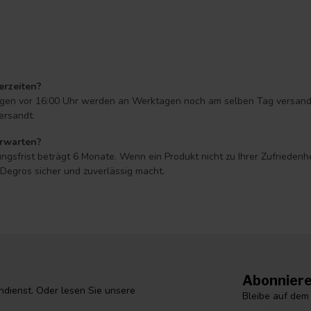
erzeiten?
ungen vor 16:00 Uhr werden an Werktagen noch am selben Tag versandt* 
ersandt.
erwarten?
ngsfrist beträgt 6 Monate. Wenn ein Produkt nicht zu Ihrer Zufriedenh
egros sicher und zuverlässig macht.
Abonniere
dienst. Oder lesen Sie unsere
Bleibe auf dem