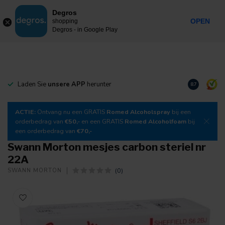
0
Degros
Inkl. MwSt.
MENU
OPEN
shopping
Degros - in Google Play
Laden Sie
unsere APP
herunter
+5000 klant
8.7
ACTIE:
Ontvang nu een GRATIS
Romed Alcoholspray
bij een
orderbedrag van
€50,-
en een GRATIS
Romed Alcoholfoam
bij
een orderbedrag van
€70,-
Swann Morton mesjes carbon steriel nr
22A
(0)
SWANN MORTON