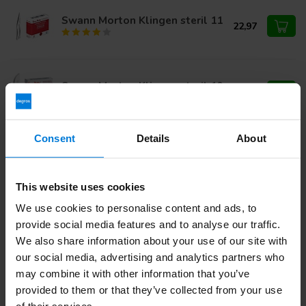
Swann Morton Klingen steril 11
22,97
Swann Morton Klingen steril 10
22,97
Consent
Details
About
Haben Sie Fragen zu diesem Produkt?
Oder benötigen Sie Hilfe bei Ihrer Bestellung? Kontaktieren
This website uses cookies
Sie unseren
Kundendienst
oder rufen Sie
+ an 31 (0)30
203 59 02
We use cookies to personalise content and ads, to
provide social media features and to analyse our traffic.
We also share information about your use of our site with
our social media, advertising and analytics partners who
Zuletzt angesehen
may combine it with other information that you’ve
provided to them or that they’ve collected from your use