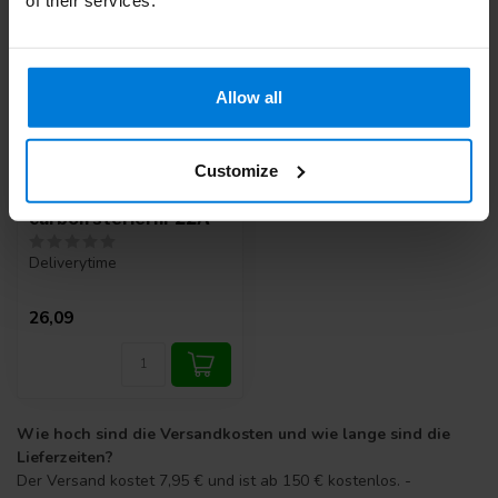
of their services.
Allow all
Customize
Swann Morton mesjes
carbon steriel nr 22A
Deliverytime
26,09
Wie hoch sind die Versandkosten und wie lange sind die
Lieferzeiten?
Der Versand kostet 7,95 € und ist ab 150 € kostenlos. -