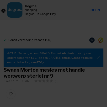
0
Degros
Inkl. MwSt.
MENU
OPEN
shopping
Degros - in Google Play
Gratis
verzending vanaf €150,-
Laden Sie
un
8.7
ACTIE:
Ontvang nu een GRATIS
Romed Alcoholspray
bij een
orderbedrag van
€50,-
en een GRATIS
Romed Alcoholfoam
bij
een orderbedrag van
€70,-
Swann Morton mesjes met handle
wegwerp steriel nr 9
(0)
SWANN MORTON