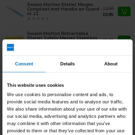
Swann Morton Steriel Mesjes
12,50
Compleet met Handle en Guard
nr 11
10,95
Swann Morton Retractable
Steriel Safety Mesjes Stainless
23,50
nr 15C
Consent
Details
About
Haben Sie Fragen zu diesem Produkt?
Oder benötigen Sie Hilfe bei Ihrer Bestellung? Kontaktieren
Sie unseren
Kundendienst
oder rufen Sie
+ an 31 (0)30
This website uses cookies
203 59 02
We use cookies to personalise content and ads, to
provide social media features and to analyse our traffic.
We also share information about your use of our site with
Zuletzt angesehen
our social media, advertising and analytics partners who
may combine it with other information that you’ve
provided to them or that they’ve collected from your use