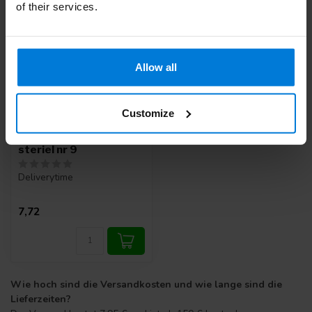
of their services.
Allow all
Customize
Swann Morton mesjes
met handle wegwerp
steriel nr 9
Deliverytime
7,72
Wie hoch sind die Versandkosten und wie lange sind die
Lieferzeiten?