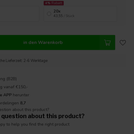
4%
Rabatt
20x
43,55
/ Stück
in den Warenkorb
che Lieferzeit: 2-6 Werktage
ng (B2B)
g vanaf €150,-
re APP
herunter
ordelingen
8,7
 question about this product?
y to help you find the right product