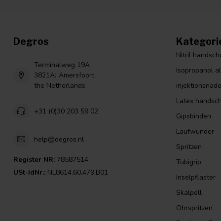
Degros
Kategori
Nitril handsc
Terminalweg 19A
Isopropanol a
3821AJ Amersfoort
the Netherlands
injektionsnade
Latex handsc
+31 (0)30 203 59 02
Gipsbinden
Laufwunder
help@degros.nl
Spritzen
Register NR:
78587514
Tubigrip
USt-IdNr.:
NL8614.60.479.B01
Inselpflaster
Skalpell
Ohrspritzen