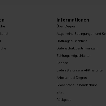
en
Informationen
huhe
Über Degros
lkohol
Allgemeine Bedingungen und Ko
l
Haftungsausschluss
huhe
Datenschutzbestimmungen
Zahlungsmöglichkeiten
Senden
Laden Sie unsere APP herunter
Arbeiten bei Degros
Größentabelle handschuhe
Zitat
Rückgabe