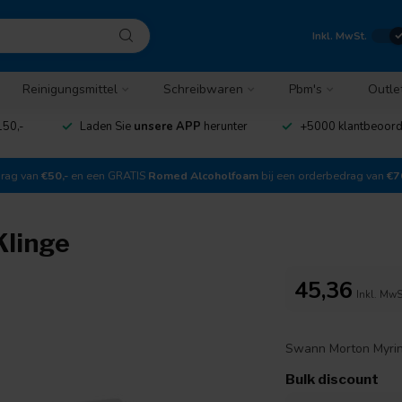
Inkl. MwSt.
Reinigungsmittel
Schreibwaren
Pbm's
Outle
150,-
Laden Sie
unsere APP
herunter
+5000 klantbeoor
drag van
€50,-
en een GRATIS
Romed Alcoholfoam
bij een orderbedrag van
€7
Klinge
45,36
Inkl. MwS
Swann Morton Myri
Bulk discount