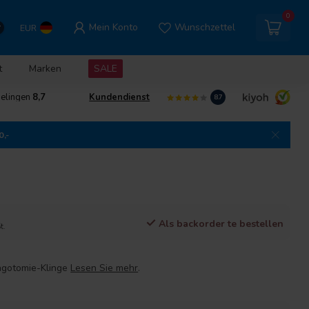
0
Mein Konto
Wunschzettel
EUR
t
Marken
SALE
delingen
8,7
Kundendienst
8.7
0,-
Als backorder te bestellen
t.
ngotomie-Klinge
Lesen Sie mehr
.