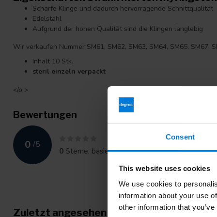
Scharfe Klinge und dadurch hervorragende Schnittqualität
Edelstahl
Aufgrund der hohen Qualität sind die Klingen langlebig
Wir verkaufen Nummer SM61, SM62, SM63, SM64, SM65, SM67, S
Inhalt 10 Stk.
steril einzeln verpackt
</p >
Bewertungen
Consent
0
/
5
0
Sterne, basierend auf
0
Bewertungen
This website uses cookies
We use cookies to personalis
information about your use of
other information that you’ve
Zuletzt angesehen