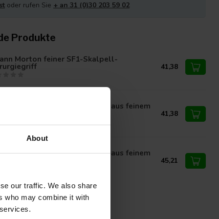
st
oder rufen Sie
+ an 31 (0)30 203 59 02
de Produkte
ann Morton feiner SF1-Skalpell-
rurgiegriff
41,38
nn Morton chirurgischer Griff aus feinem
2-Skalpell
41,38
About
nn Morton chirurgischer Griff aus feinem
23-Skalpell
45,21
se our traffic. We also share
ers who may combine it with
 services.