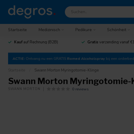
Startseite
Medizinisch
Pedikure
Schönheit
Kauf
auf Rechnung (B2B)
Gratis
verzending vanaf €
ACTIE:
Ontvang nu een GRATIS
Romed Alcoholspray
bij een orderbe
Startseite
/
Swann Morton Myringotomie-Klinge
Swann Morton Myringotomie-
0 reviews
SWANN MORTON