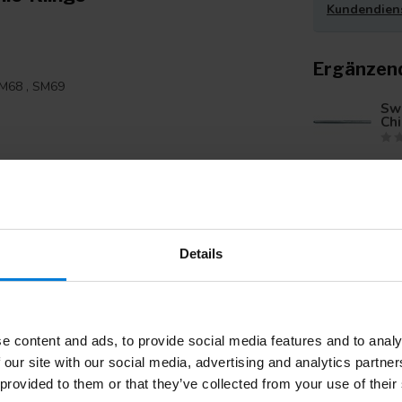
Kundendien
Ergänzen
M68 , SM69
Sw
Chi
Swa
SF
Details
Ihre Bewertung hinzufügen
Swa
SF
e content and ads, to provide social media features and to analy
 our site with our social media, advertising and analytics partn
 provided to them or that they’ve collected from your use of their