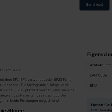
Send mail
Eigenscha
Artikelnumm
r Griff SF23.
EAN Code
g mit dem SF1, SF2 verwendet oder SF23 Feiner
r „Klebeohr“. Die Myringotomie-Klinge wird
SKU
den eine „Tülle“ platziert werden kann, um eine
ähigkeit des Patienten beeinträchtigt. Die
en in beide Richtungen möglich sind.
Haben Sie 
ie-Klinge
Oder benötige