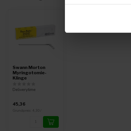
Swann Morton
Myringotomie-
Klinge
Deliverytime
45,36
Grundpreis: 4,30 /