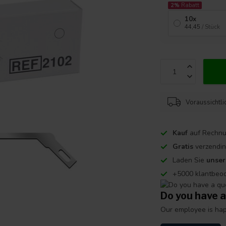
2%
Rabatt
10x
44,45
/ Stück
Voraussichtli
Kauf
auf Rechnu
Gratis
verzendin
Laden Sie
unse
+5000 klantbeo
Do you have a
Our employee is happ