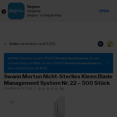
0
Degros
Inkl. MwSt.
MENU
OPEN
shopping
Degros - in Google Play
Gratis
verzending vanaf €150,-
Laden Sie
un
8.7
ACTIE:
Ontvang nu een GRATIS
Romed Alcoholspray
bij een
orderbedrag van
€50,-
en een GRATIS
Romed Alcoholfoam
bij
een orderbedrag van
€70,-
Swann Morton Nicht-Steriles Kleen Blade
Management System Nr. 22 – 500 Stück
(0)
SWANN MORTON