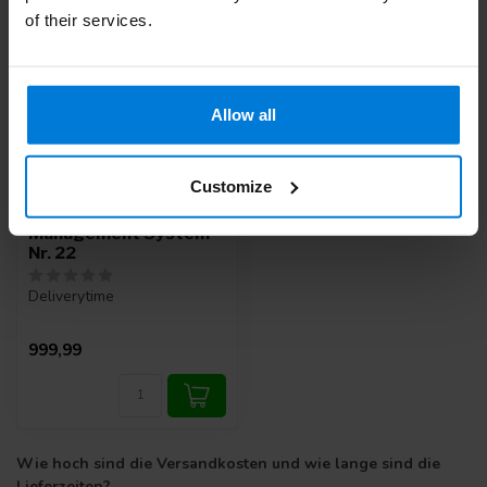
of their services.
Allow all
Customize
Swann Morton Nicht-
Steriles Kleen Blade
Management System
Nr. 22
Deliverytime
999,99
Wie hoch sind die Versandkosten und wie lange sind die
Lieferzeiten?