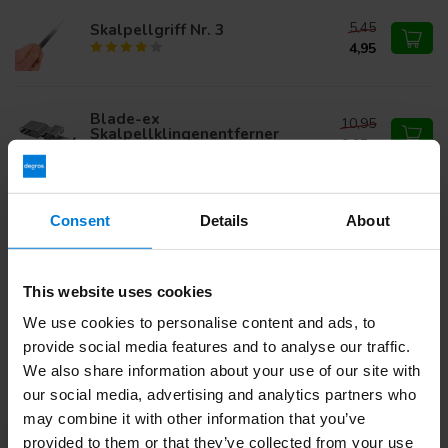
5,45
Skalpellgriff Nr. 3
4,95
Blade-ex
10,95
Skalpellklingenentferner
9,95
Consent
Details
About
Haben Sie Fragen zu diesem Produkt?
Oder benötigen Sie Hilfe bei Ihrer Bestellung? Kontaktieren
Sie unseren
Kundendienst
oder rufen Sie
+ an 31 (0)30
This website uses cookies
203 59 02
We use cookies to personalise content and ads, to
provide social media features and to analyse our traffic.
We also share information about your use of our site with
Zuletzt angesehen
our social media, advertising and analytics partners who
may combine it with other information that you’ve
provided to them or that they’ve collected from your use