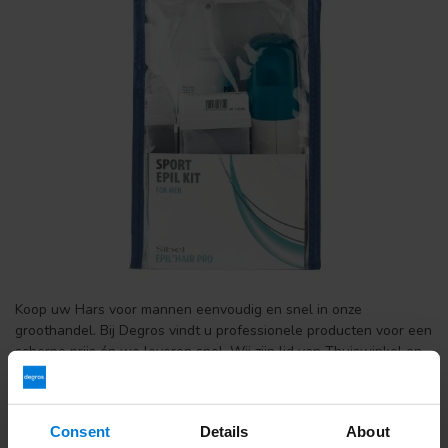
Koop uw Hars voor mannen eenvoudig en snel in onze
groothandel. Bij Degros vindt u professionele producten voor een
scherpe prijs én we leveren snel. Wij zijn lid van Thuiswinkel en
daarom is kopen bij Degros veilig en betrouwbaar.
Wat betaal ik aan verzendkosten en wat zijn de levertijden?
Verzenden kost €6,95 en is Gratis vanaf €150,- Voor 16:00
Consent
Details
About