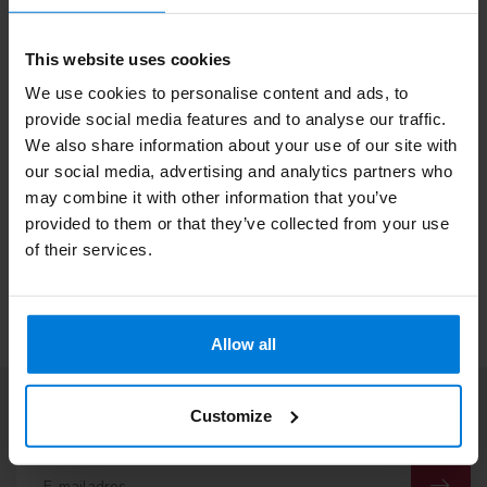
besteld is op werkdagen dezelfde dag verzonden* *Wanneer u
een bestelling heeft gedaan met artikelen met een langere
levertijd, dan verzenden wij de order pas wanneer deze compleet
This website uses cookies
is.
We use cookies to personalise content and ads, to
Wat is de garantietermijn en welke kwaliteit kan ik
provide social media features and to analyse our traffic.
verwachten?
We also share information about your use of our site with
Wij leveren uitsluitend A-kwaliteit producten. De wettelijke
our social media, advertising and analytics partners who
garantietermijn is 6 maanden. Is een product niet naar wens dan
may combine it with other information that you’ve
is retourneren makkelijk bij Degros. Wij zijn aangesloten bij
provided to them or that they’ve collected from your use
Webshop Keurmerk dat maakt shoppen bij Degros veilig en
of their services.
betrouwbaar.
Allow all
Abonneer je op onze nieuwsbrief
Customize
Blijf op de hoogte over onze laatste acties