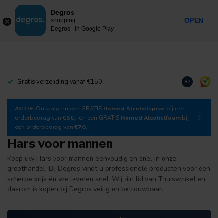
0
Degros
Incl. btw
MENU
OPEN
shopping
Degros - in Google Play
Gratis
verzending vanaf €150,-
Download
o
8.7
ACTIE:
Ontvang nu een GRATIS
Romed Alcoholspray
bij een
orderbedrag van
€50,-
en een GRATIS
Romed Alcoholfoam
bij
een orderbedrag van
€70,-
Hars voor mannen
Koop uw Hars voor mannen eenvoudig en snel in onze
groothandel. Bij Degros vindt u professionele producten voor een
scherpe prijs én we leveren snel. Wij zijn lid van Thuiswinkel en
daarom is kopen bij Degros veilig en betrouwbaar.