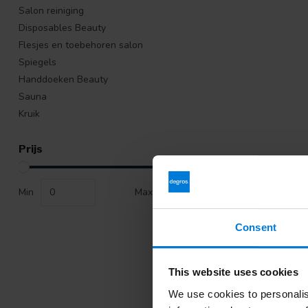
Salon reiniging
Disposables Beauty
Flesjes en toebehoren salon
Spiegels
Handdoeken Beauty
Sauna
Kruik
Prijs
Min
Max
Consent
This website uses cookies
Koop uw Suike
Wij zijn lid v
We use cookies to personalis