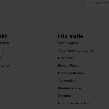
eën
Informatie
hoenen
Over Degros
hol
Algemene voorwaarden
n
Disclaimer
hoenen
Privacy Policy
Betaalmethoden
Verzenden
Klantenservice
Sitemap
Download onze APP