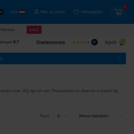
0
Mijn account
Verlanglijst
EUR
Merken
SALE
elingen
8,7
Klantenservice
8.7
0,-
eren snel. Wij zijn lid van Thuiswinkel en daarom is kopen bij
Toon: