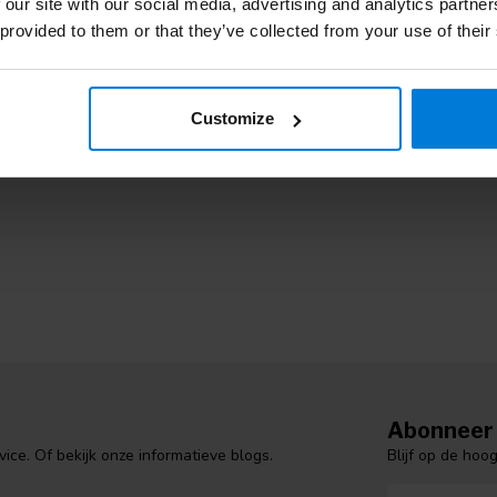
 our site with our social media, advertising and analytics partn
 aan verzendkosten en wat zijn de levertijden?
 provided to them or that they’ve collected from your use of their
t €6,95 en is Gratis vanaf €150,- Voor 16:00 besteld is op werkdage
tikelen met een langere levertijd, dan verzenden wij de order pas wan
antietermijn en welke kwaliteit kan ik verwachten?
Customize
tsluitend A-kwaliteit producten. De wettelijke garantietermijn is 6 ma
ij zijn aangesloten bij Webshop Keurmerk dat maakt shoppen bij Degros
Abonneer 
Blijf op de hoo
ce. Of bekijk onze informatieve blogs.