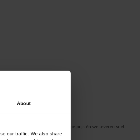
About
essionele producten voor een scherpe prijs én we leveren snel.
se our traffic. We also share