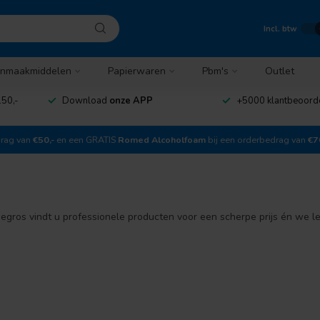
Incl. btw
nmaakmiddelen
Papierwaren
Pbm's
Outlet
50,-
Download
onze APP
+5000 klantbeoord
drag van
€50,-
en een GRATIS
Romed Alcoholfoam
bij een orderbedrag van
€7
gros vindt u professionele producten voor een scherpe prijs én we lev