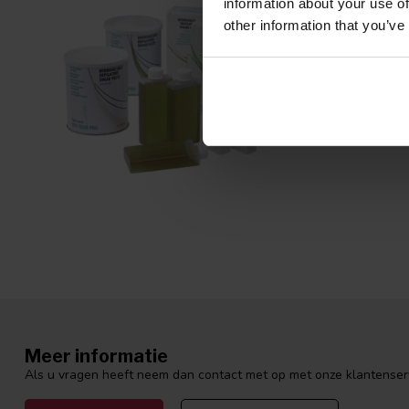
information about your use of
Wat betaal ik
other information that you’ve
Verzenden kos
gedaan met ar
Wat is de gar
Wij leveren ui
bij Degros. W
Meer informatie
Als u vragen heeft neem dan contact met op met onze klantenservi