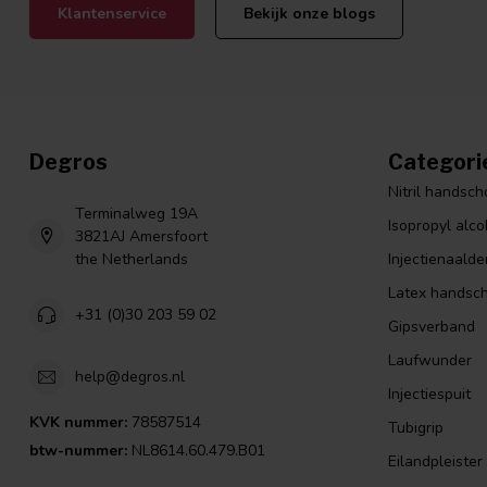
Klantenservice
Bekijk onze blogs
Degros
Categori
Nitril handsc
Terminalweg 19A
Isopropyl alco
3821AJ Amersfoort
the Netherlands
Injectienaalde
Latex handsc
+31 (0)30 203 59 02
Gipsverband
Laufwunder
help@degros.nl
Injectiespuit
KVK nummer:
78587514
Tubigrip
btw-nummer:
NL8614.60.479.B01
Eilandpleister