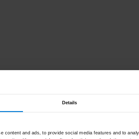
Details
r Hars eenvoudig en snel in onze groothandel. Bij Degros vindt u prof
an Thuiswinkel en daarom is kopen bij Degros veilig en betrouwbaar.
e content and ads, to provide social media features and to analy