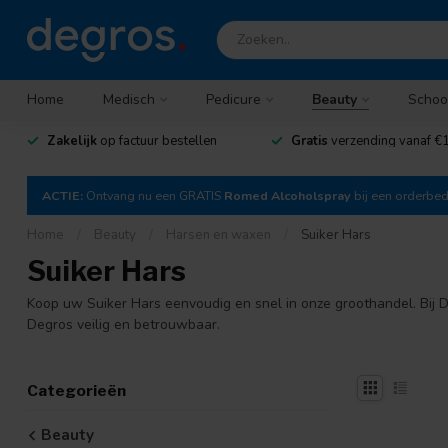
Home
Medisch
Pedicure
Beauty
Schoo
Zakelijk
op factuur bestellen
Gratis
verzending vanaf €1
ACTIE:
Ontvang nu een GRATIS
Romed Alcoholspray
bij een orderbe
Home
/
Beauty
/
Harsen en waxen
/
Suiker Hars
Suiker Hars
Koop uw Suiker Hars eenvoudig en snel in onze groothandel. Bij De
Degros veilig en betrouwbaar.
Categorieën
Beauty