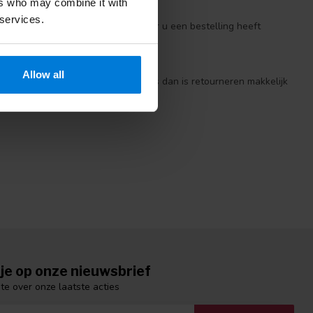
ers who may combine it with
 services.
n dezelfde dag verzonden* *Wanneer u een bestelling heeft
neer deze compleet is.
Allow all
anden. Is een product niet naar wens dan is retourneren makkelijk
 veilig en betrouwbaar.
je op onze nieuwsbrief
gte over onze laatste acties