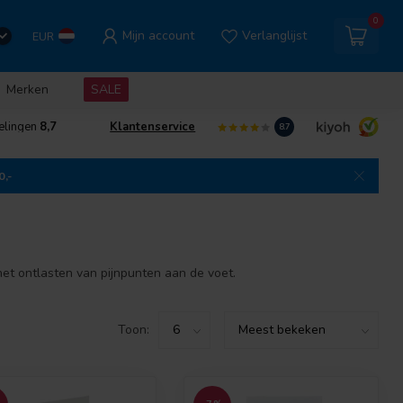
0
Mijn account
Verlanglijst
EUR
Merken
SALE
elingen
8,7
Klantenservice
8.7
0,-
et ontlasten van pijnpunten aan de voet.
Toon: