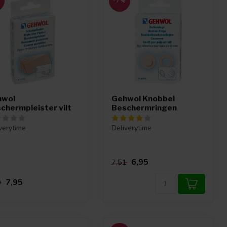
%
-7%
hwol
Gehwol Knobbel
chermpleister vilt
Beschermringen
verytime
Deliverytime
6,95
7,51
7,95
9