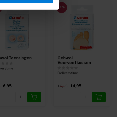
%
-7%
wol Teenringen
Gehwol
Voorvoetkussen
verytime
Deliverytime
6,95
14,95
1
16,15