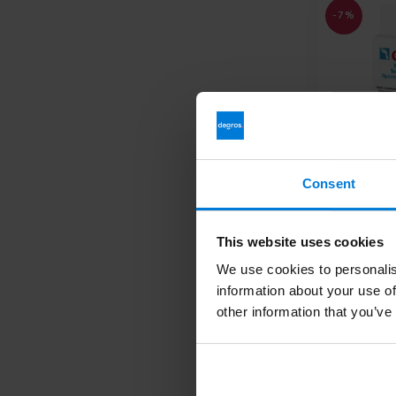
-7%
Consent
Gehwol
teenbesc
polygel/s
This website uses cookies
Deliverytim
We use cookies to personalis
information about your use of
11,
12,91
other information that you’ve