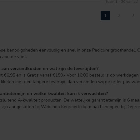
Toon
1
-
20
van 22
1
2
se benodigdheden eenvoudig en snel in onze Pedicure groothandel. Or
n aan de voet.
 aan verzendkosten en wat zijn de levertijden?
t €6,95 en is Gratis vanaf €150,- Voor 16:00 besteld is op werkdage
tikelen met een langere levertijd, dan verzenden wij de order pas wan
antietermijn en welke kwaliteit kan ik verwachten?
tsluitend A-kwaliteit producten. De wettelijke garantietermijn is 6 ma
ij zijn aangesloten bij Webshop Keurmerk dat maakt shoppen bij Degros