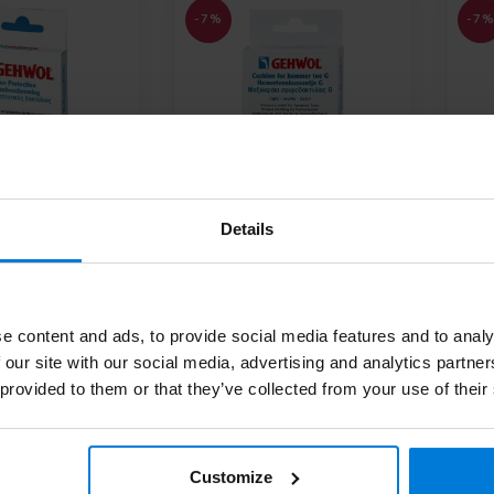
-7%
-7
Details
Gehwol
Geh
herming
hamerteenkussen
tof
Deli
Deliverytime
e
e content and ads, to provide social media features and to analy
 our site with our social media, advertising and analytics partn
95
12,95
13,99
13,
 provided to them or that they’ve collected from your use of their
Customize