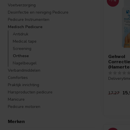
-7%
Voetverzorging
Desinfectie en reiniging Pedicure
Pedicure Instrumenten
Medisch Pedicure
Antidruk
Medical tape
Screening
Orthese
Gehwol
Correctie
Nagelbeugel
(Hamerte
Verbandmiddelen
Comforties
Deliverytim
Praktijk inrichting
Harsproducten pedicure
15,
17,27
Manicure
Pedicure motoren
Merken