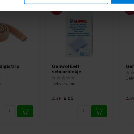
-7%
-7
digistrip
Gehwol Eelt-
Geh
schuurblokje
Deli
e
Deliverytime
6,95
7,51
7,5