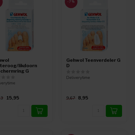
%
-7%
hwol
Gehwol Teenverdeler G
teroog/likdoorn
D
chermring G
Deliverytime
verytime
15,95
8,95
23
9,67