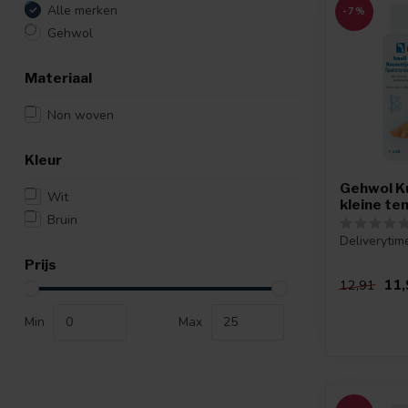
Alle merken
-7%
Gehwol
Materiaal
Non woven
Kleur
Gehwol K
Wit
kleine te
Bruin
Deliverytim
Prijs
11,
12,91
Min
Max