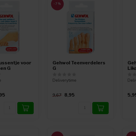
-7%
ussentje voor
Gehwol Teenverdelers
Ge
nen G
G
Lik
e
Deliverytime
Deli
95
8,95
5,9
9,67