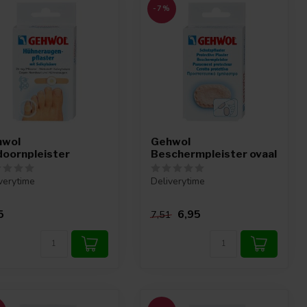
-7%
hwol
Gehwol
doornpleister
Beschermpleister ovaal
verytime
Deliverytime
5
6,95
7,51