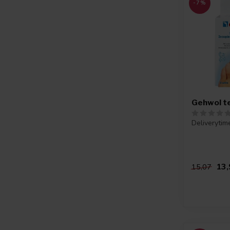
-7%
Gehwol t
Deliverytim
13,
15,07