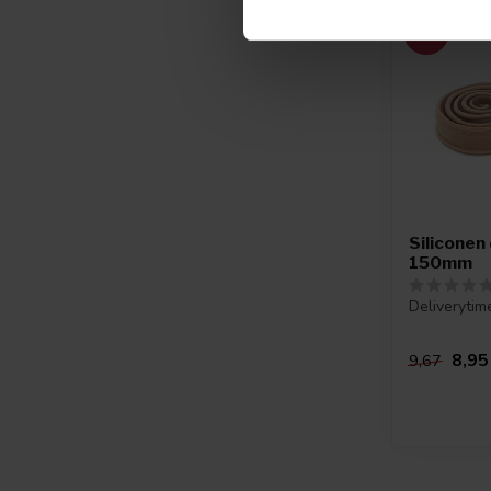
-7%
Siliconen 
150mm
Deliverytim
8,95
9,67