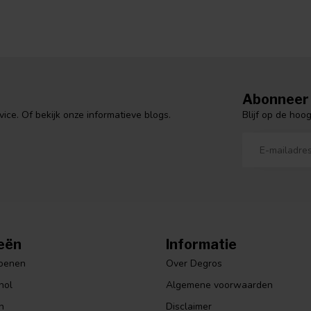
Abonneer 
Blijf op de hoo
ce. Of bekijk onze informatieve blogs.
eën
Informatie
hoenen
Over Degros
hol
Algemene voorwaarden
n
Disclaimer