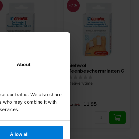
%
-7%
About
wol Teenspreider G
Gehwol
Teenbeschermringen G
verytime
Deliverytime
se our traffic. We also share
ers who may combine it with
12,95
11,95
99
12,91
 services.
Allow all