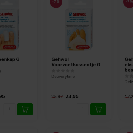
-7%
-7
eenkap G
Gehwol
Ge
Voorvoetkussentje G
eks
bes
e
Deliverytime
Deli
95
23,95
25,87
17,