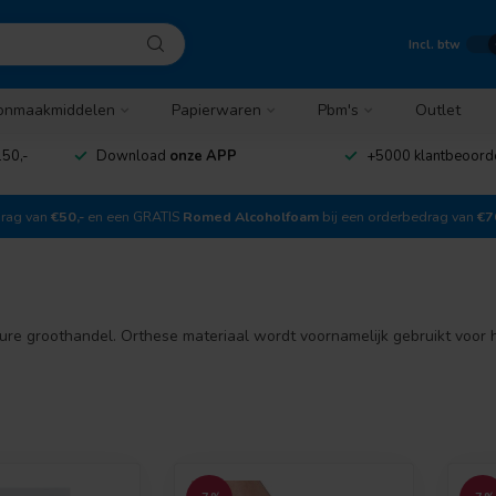
Incl. btw
onmaakmiddelen
Papierwaren
Pbm's
Outlet
50,-
Download
onze APP
+5000 klantbeoord
drag van
€50,-
en een GRATIS
Romed Alcoholfoam
bij een orderbedrag van
€7
e groothandel. Orthese materiaal wordt voornamelijk gebruikt voor h