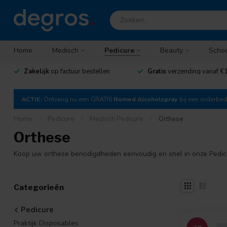
Home
Medisch
Pedicure
Beauty
Scho
Zakelijk
op factuur bestellen
Gratis
verzending vanaf €1
ACTIE:
Ontvang nu een GRATIS
Romed Alcoholspray
bij een orderbe
Home
/
Pedicure
/
Medisch Pedicure
/
Orthese
Orthese
Koop uw orthese benodigdheden eenvoudig en snel in onze Pedicur
Categorieën
Pedicure
Praktijk Disposables