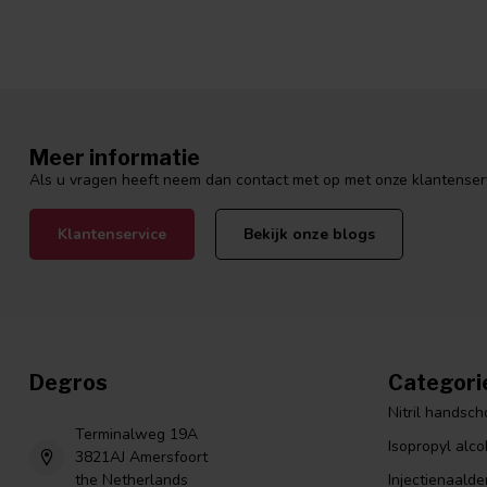
Meer informatie
Als u vragen heeft neem dan contact met op met onze klantenservi
Klantenservice
Bekijk onze blogs
Degros
Categori
Nitril handsc
Terminalweg 19A
Isopropyl alco
3821AJ Amersfoort
the Netherlands
Injectienaalde