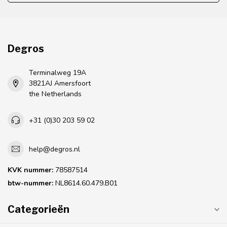
Degros
Terminalweg 19A
3821AJ Amersfoort
the Netherlands
+31 (0)30 203 59 02
help@degros.nl
KVK nummer:
78587514
btw-nummer:
NL8614.60.479.B01
Categorieën