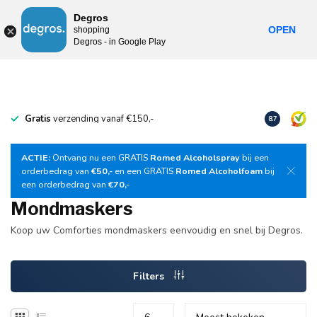
0
Degros
Incl. btw
MENU
OPEN
shopping
Degros - in Google Play
Gratis
verzending vanaf €150,-
Download
o
8.7
ACTIE:
Ontvang nu een GRATIS
Romed Alcoholspray
bij een
orderbedrag van
€50,-
en een GRATIS
Romed Alcoholfoam
bij
een orderbedrag van
€70,-
Mondmaskers
Koop uw Comforties mondmaskers eenvoudig en snel bij Degros.
Filters