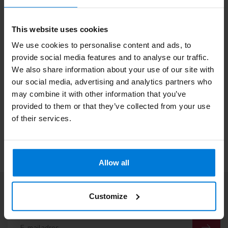
besteld is op werkdagen dezelfde dag verzonden* *Wanneer u
een bestelling heeft gedaan met artikelen met een langere
levertijd, dan verzenden wij de order pas wanneer deze compleet
This website uses cookies
is.
We use cookies to personalise content and ads, to
Wat is de garantietermijn en welke kwaliteit kan ik
provide social media features and to analyse our traffic.
verwachten?
We also share information about your use of our site with
Wij leveren uitsluitend A-kwaliteit producten. De wettelijke
our social media, advertising and analytics partners who
garantietermijn is 6 maanden. Is een product niet naar wens dan
may combine it with other information that you’ve
is retourneren makkelijk bij Degros. Wij zijn aangesloten bij
provided to them or that they’ve collected from your use
Webshop Keurmerk dat maakt shoppen bij Degros veilig en
betrouwbaar.
of their services.
Allow all
Abonneer je op onze nieuwsbrief
Customize
Blijf op de hoogte over onze laatste acties