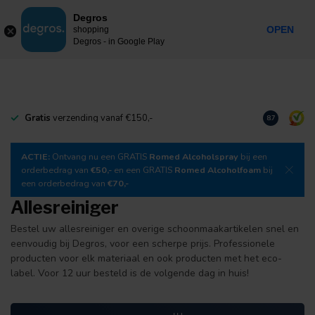
0
Degros
Incl. btw
MENU
OPEN
shopping
Degros - in Google Play
Gratis
verzending vanaf €150,-
Download
o
8.7
ACTIE:
Ontvang nu een GRATIS
Romed Alcoholspray
bij een
orderbedrag van
€50,-
en een GRATIS
Romed Alcoholfoam
bij
een orderbedrag van
€70,-
Allesreiniger
Bestel uw allesreiniger en overige schoonmaakartikelen snel en
eenvoudig bij Degros, voor een scherpe prijs. Professionele
producten voor elk materiaal en ook producten met het eco-
label. Voor 12 uur besteld is de volgende dag in huis!