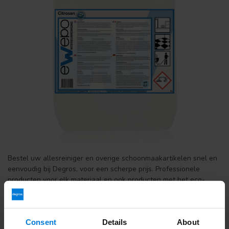
Bestel uw allesreiniger en overige schoonmaakartikelen snel en
eenvoudig bij Degros, voor een scherpe prijs. Professionele
producten voor elk materiaal en ook producten met het eco-
label. Voor 12 uur besteld is de volgende dag in huis!
Wat betaal ik aan verzendkosten en wat zijn de levertijden?
Verzenden kost €6,95 en is Gratis vanaf €150,- Voor 16:00
Consent
Details
About