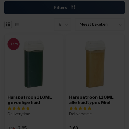
Filters
-14%
Harspatroon 110ML
Harspatroon 110ML
gevoelige huid
alle huidtypes Miel
Deliverytime
Deliverytime
2,95
3,63
3,45