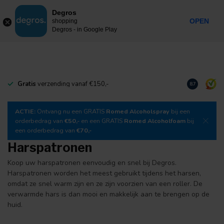
0
Degros
Incl. btw
MENU
OPEN
shopping
Degros - in Google Play
Gratis
verzending vanaf €150,-
Download
o
8.7
ACTIE:
Ontvang nu een GRATIS
Romed Alcoholspray
bij een
orderbedrag van
€50,-
en een GRATIS
Romed Alcoholfoam
bij
een orderbedrag van
€70,-
Harspatronen
Koop uw harspatronen eenvoudig en snel bij Degros.
Harspatronen worden het meest gebruikt tijdens het harsen,
omdat ze snel warm zijn en ze zijn voorzien van een roller. De
verwarmde hars is dan mooi en makkelijk aan te brengen op de
huid.