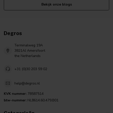
Bekijk onze blogs
Degros
Terminalweg 19A
3821AJ Amersfoort
the Netherlands
+31 (0)30 203 59 02
help@degros.nl
KVK nummer:
78587514
btw-nummer:
NL8614.60.479.B01