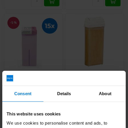
-5%
Harspatroon 110ML
Hars patroon tere huid
Gezicht en Lichaam - 15
Nacre 110ML
stuks
Deliverytime
Consent
Details
About
Deliverytime
35,99
3,63
37,80
This website uses cookies
We use cookies to personalise content and ads, to