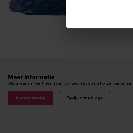
bij Degros. W
Meer informatie
Als u vragen heeft neem dan contact met op met onze klantenservi
Klantenservice
Bekijk onze blogs