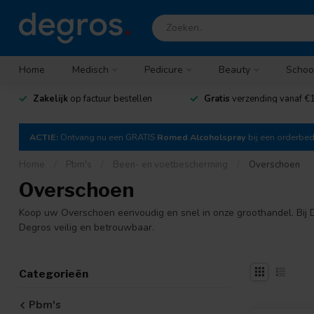
Home
Medisch
Pedicure
Beauty
Schoo
Zakelijk
op factuur bestellen
Gratis
verzending vanaf €1
ACTIE:
Ontvang nu een GRATIS
Romed Alcoholspray
bij een orderbe
Home
/
Pbm's
/
Been- en voetbescherming
/
Overschoen
Overschoen
Koop uw Overschoen eenvoudig en snel in onze groothandel. Bij De
Degros veilig en betrouwbaar.
Categorieën
Pbm's