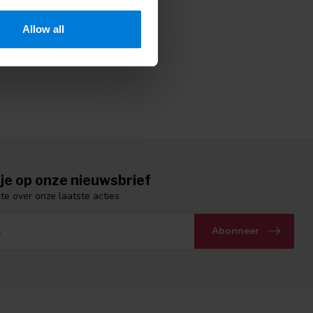
 veilig en betrouwbaar.
Allow all
je op onze nieuwsbrief
gte over onze laatste acties
Abonneer