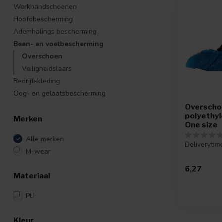
Werkhandschoenen
Hoofdbescherming
Ademhalings bescherming
Been- en voetbescherming
Overschoen
Veiligheidslaars
Bedrijfskleding
Oog- en gelaatsbescherming
Overscho
polyethy
Merken
One size
Alle merken
Deliverytim
M-wear
6,27
Materiaal
PU
Kleur