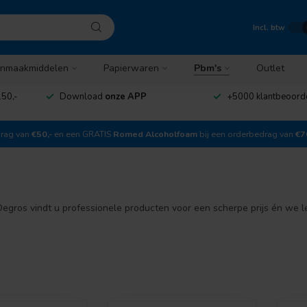
Incl. btw
nmaakmiddelen
Papierwaren
Pbm's
Outlet
50,-
Download
onze APP
+5000 klantbeoord
drag van
€50,-
en een GRATIS
Romed Alcoholfoam
bij een orderbedrag van
€7
gros vindt u professionele producten voor een scherpe prijs én we lev