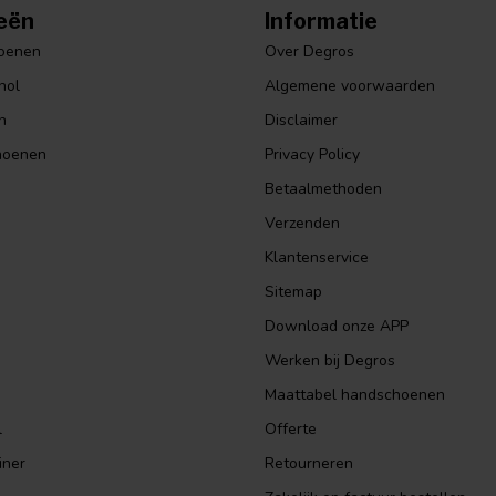
eën
Informatie
hoenen
Over Degros
hol
Algemene voorwaarden
n
Disclaimer
hoenen
Privacy Policy
Betaalmethoden
Verzenden
Klantenservice
Sitemap
Download onze APP
Werken bij Degros
Maattabel handschoenen
l
Offerte
iner
Retourneren