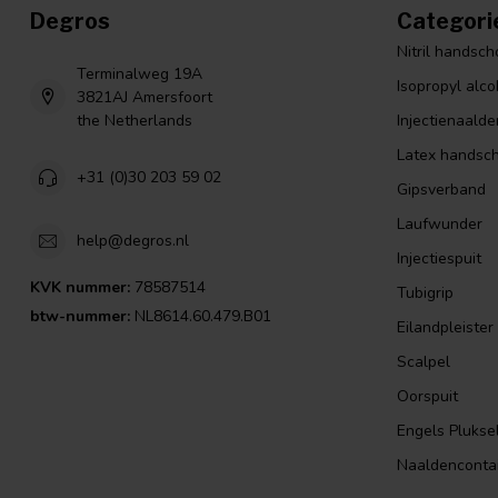
Degros
Categori
Nitril handsc
Terminalweg 19A
Isopropyl alco
3821AJ Amersfoort
the Netherlands
Injectienaalde
Latex handsc
+31 (0)30 203 59 02
Gipsverband
Laufwunder
help@degros.nl
Injectiespuit
KVK nummer:
78587514
Tubigrip
btw-nummer:
NL8614.60.479.B01
Eilandpleister
Scalpel
Oorspuit
Engels Plukse
Naaldenconta