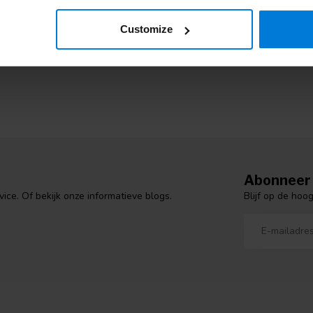
ij zijn aangesloten bij Webshop Keurmerk dat maakt shoppen bij Degros
Customize
Abonneer 
Blijf op de hoo
ce. Of bekijk onze informatieve blogs.