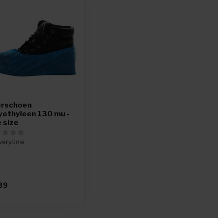
rschoen
yethyleen 130 mu -
 size
verytime
39