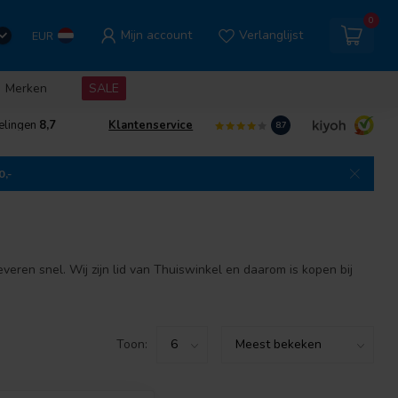
0
Mijn account
Verlanglijst
EUR
Merken
SALE
elingen
8,7
Klantenservice
8.7
0,-
eren snel. Wij zijn lid van Thuiswinkel en daarom is kopen bij
Toon: