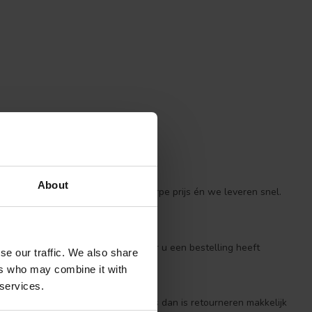
About
essionele producten voor een scherpe prijs én we leveren snel.
n dezelfde dag verzonden* *Wanneer u een bestelling heeft
se our traffic. We also share
neer deze compleet is.
ers who may combine it with
 services.
anden. Is een product niet naar wens dan is retourneren makkelijk