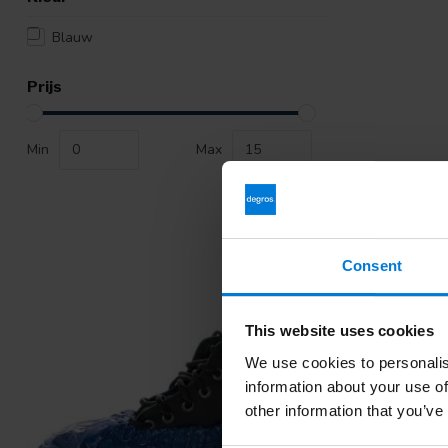
Blauw
Prijs
Min
Max
Consent
Koop uw Overs
Wij zijn lid v
This website uses cookies
Wat betaal ik
Verzenden kos
We use cookies to personalis
gedaan met ar
information about your use of
other information that you’ve
Wat is de gar
Wij leveren ui