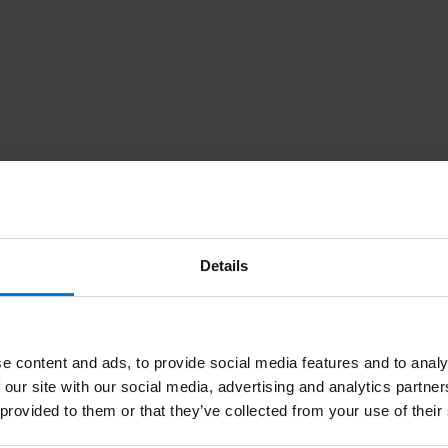
Details
choen eenvoudig en snel in onze groothandel. Bij Degros vindt u prof
an Thuiswinkel en daarom is kopen bij Degros veilig en betrouwbaar.
 aan verzendkosten en wat zijn de levertijden?
t €6,95 en is Gratis vanaf €150,- Voor 16:00 besteld is op werkdage
e content and ads, to provide social media features and to analy
tikelen met een langere levertijd, dan verzenden wij de order pas wan
 our site with our social media, advertising and analytics partn
 provided to them or that they’ve collected from your use of their
antietermijn en welke kwaliteit kan ik verwachten?
tsluitend A-kwaliteit producten. De wettelijke garantietermijn is 6 ma