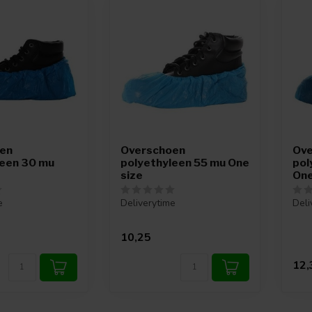
en
Overschoen
Ove
leen 30 mu
polyethyleen 55 mu One
pol
size
One
e
Deliverytime
Deli
10,25
12,