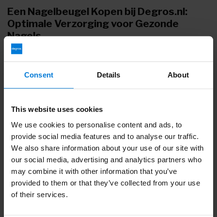
Een Nagelbeugel Kopen bij Degros.nl:
Optimale Verzorging voor Gezonde
Nagels
Bij Degros.nl bieden we u de mogelijkheid om hoogwaardige
nagelbeugels te kopen voor een effectieve en professionele
nagelverzorging. Een nagelbeugel is een waardevol hulpmiddel
Consent
Details
About
dat wordt gebruikt om verschillende nagelproblemen aan te
pakken en te corrigeren. Of u nu een professionele nagelstylist
bent of gewoon uw nagels thuis wilt verzorgen, onze
This website uses cookies
nagelbeugels zijn ontworpen om u te helpen bij het bereiken van
gezonde en mooie nagels.
We use cookies to personalise content and ads, to
provide social media features and to analyse our traffic.
Wat zijn de voordelen van onze
We also share information about your use of our site with
nagelbeugels:
our social media, advertising and analytics partners who
Nagelcorrectie
: Onze nagelbeugels zijn ontworpen om
nagelafwijkingen, zoals ingegroeide nagels, te corrigeren.
may combine it with other information that you’ve
Ze helpen de nagels in de juiste vorm te brengen en te
provided to them or that they’ve collected from your use
voorkomen dat ze ingroeien.
of their services.
Pijnverlichting
: Ingroeiende nagels kunnen pijn en