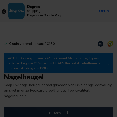
0
Degros
Incl. btw
MENU
OPEN
shopping
Degros - in Google Play
Gratis
verzending vanaf €150,-
Download
o
8.7
ACTIE:
Ontvang nu een GRATIS
Romed Alcoholspray
bij een
orderbedrag van
€50,-
en een GRATIS
Romed Alcoholfoam
bij
een orderbedrag van
€70,-
Nagelbeugel
Koop uw nagelbeugel benodigdheden van BS Spange eenvoudig
en snel in onze Pedicure groothandel. Top kwaliteit
nagelbeugels.
Filters