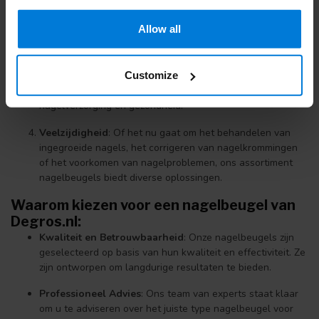
ongemak veroorzaken. Onze nagelbeugels verminderen de
druk op het nagelbed en bieden verlichting van pijnlijke
Allow all
symptomen.
Professionele Kwaliteit
: Onze nagelbeugels zijn van
Customize
hoogwaardige kwaliteit en worden geleverd door
gerenommeerde fabrikanten die zich inzetten voor
nagelverzorging en gezondheid.
Veelzijdigheid
: Of het nu gaat om het behandelen van
ingegroeide nagels, het corrigeren van nagelkrommingen
of het voorkomen van nagelproblemen, ons assortiment
nagelbeugels biedt diverse oplossingen.
Waarom kiezen voor een nagelbeugel van
Degros.nl:
Kwaliteit en Betrouwbaarheid
: Onze nagelbeugels zijn
geselecteerd op basis van hun kwaliteit en effectiviteit. Ze
zijn ontworpen om langdurige resultaten te bieden.
Professioneel Advies
: Ons team van experts staat klaar
om u te adviseren over het juiste type nagelbeugel voor