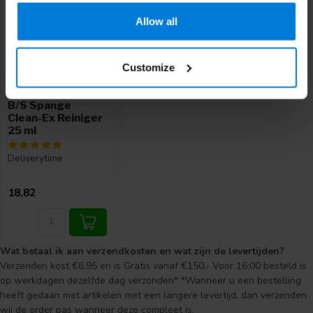
Allow all
Customize
B/S Spange
Clean-Ex Reiniger
25 ml
Deliverytime
18,82
Wat betaal ik aan verzendkosten en wat zijn de levertijden?
Verzenden kost €6,95 en is Gratis vanaf €150,- Voor 16:00 besteld is
op werkdagen dezelfde dag verzonden* *Wanneer u een bestelling
heeft gedaan met artikelen met een langere levertijd, dan verzenden
wij de order pas wanneer deze compleet is.