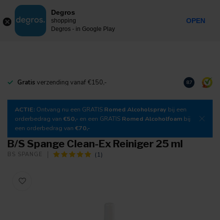
0
Degros
Incl. btw
MENU
OPEN
shopping
Degros - in Google Play
Gratis
verzending vanaf €150,-
Download
o
8.7
ACTIE:
Ontvang nu een GRATIS
Romed Alcoholspray
bij een
orderbedrag van
€50,-
en een GRATIS
Romed Alcoholfoam
bij
een orderbedrag van
€70,-
B/S Spange Clean-Ex Reiniger 25 ml
(1)
BS SPANGE