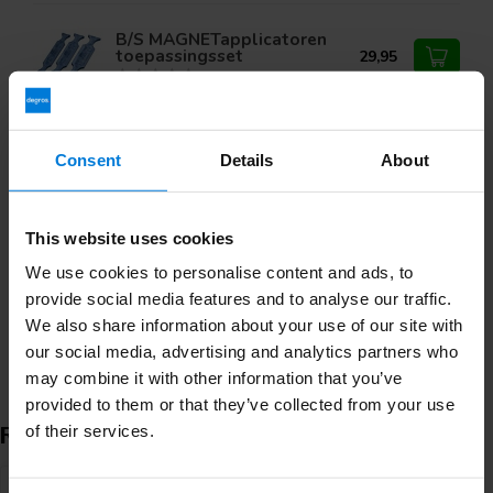
B/S MAGNETapplicatoren
toepassingsset
29,95
B/S Spangen Carousel leeg
Consent
Details
About
6,99
This website uses cookies
We use cookies to personalise content and ads, to
Heb je vragen over dit product?
Of heb je hulp nodig bij je bestelling? Neem contact op
provide social media features and to analyse our traffic.
via mail met onze
Klantenservice
of bel
+31 (0)30 203
We also share information about your use of our site with
59 02
our social media, advertising and analytics partners who
may combine it with other information that you’ve
provided to them or that they’ve collected from your use
of their services.
Recent bekeken