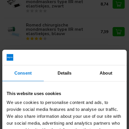
mondmaskers type IIR met
8,74
elastiekjes, zwart
Romed chirurgische
mondmaskers type IIR met
7,39
elastiekjes, blauw
Romed chirurgische
mondmaskers type IIR met
elastiekjes, zwart - Set van 10
99,50
doosjes
Consent
Details
About
Heb je vragen over dit product?
This website uses cookies
Of heb je hulp nodig bij je bestelling? Neem contact op via
We use cookies to personalise content and ads, to
mail met onze
Klantenservice
of bel
+31 (0)30 203 59 02
provide social media features and to analyse our traffic.
We also share information about your use of our site with
our social media, advertising and analytics partners who