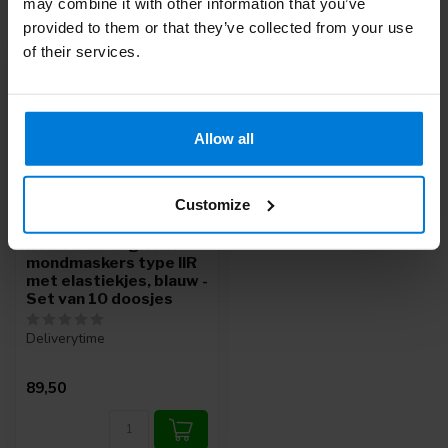
Recent bekeken
may combine it with other information that you’ve
provided to them or that they’ve collected from your use
of their services.
Allow all
Customize
Romed chirurgische
mondmaskers type IIR
met elastiekjes, blauw -
Set van 10 doosjes
Deliverytime
89,50