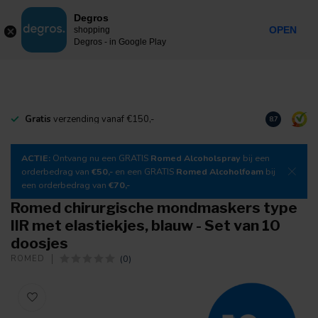
0
Degros
Incl. btw
MENU
OPEN
shopping
Degros - in Google Play
Gratis
verzending vanaf €150,-
Download
o
8.7
ACTIE:
Ontvang nu een GRATIS
Romed Alcoholspray
bij een
orderbedrag van
€50,-
en een GRATIS
Romed Alcoholfoam
bij
een orderbedrag van
€70,-
Romed chirurgische mondmaskers type
IIR met elastiekjes, blauw - Set van 10
doosjes
(0)
ROMED