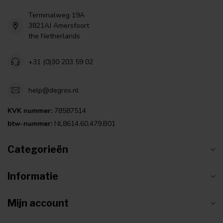
Terminalweg 19A
3821AJ Amersfoort
the Netherlands
+31 (0)30 203 59 02
help@degros.nl
KVK nummer:
78587514
btw-nummer:
NL8614.60.479.B01
Categorieën
Informatie
Mijn account