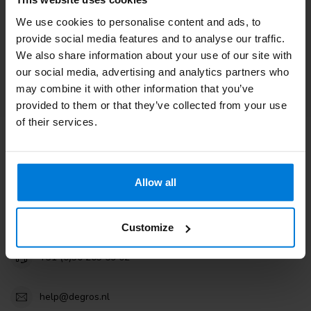
klantenservice. Of bekijk onze informatieve blogs.
We use cookies to personalise content and ads, to
Klantenservice
provide social media features and to analyse our traffic.
We also share information about your use of our site with
our social media, advertising and analytics partners who
Bekijk onze blogs
may combine it with other information that you’ve
provided to them or that they’ve collected from your use
of their services.
Degros
Allow all
Terminalweg 19A
3821AJ Amersfoort
the Netherlands
Customize
+31 (0)30 203 59 02
help@degros.nl