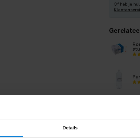
Of heb je hul
Klantenserv
Gerelatee
Rom
stu
Pur
Zil
Details
Su