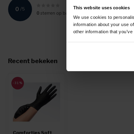
0
This website uses cookies
/
5
0
sterren op basis van
0
beoordelingen
We use cookies to personalis
information about your use of
other information that you’ve
Recent bekeken
-31%
Comforties Soft