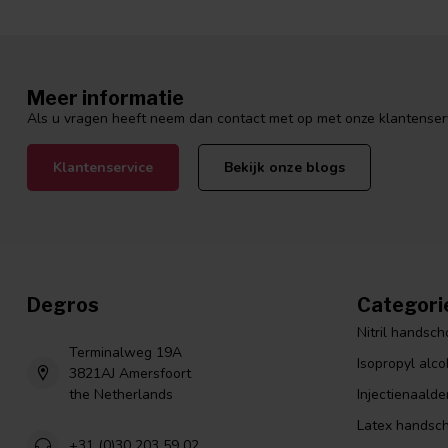
Meer informatie
Als u vragen heeft neem dan contact met op met onze klantenservi
Klantenservice
Bekijk onze blogs
Degros
Categori
Nitril handsc
Terminalweg 19A
Isopropyl alco
3821AJ Amersfoort
the Netherlands
Injectienaalde
Latex handsc
+31 (0)30 203 59 02