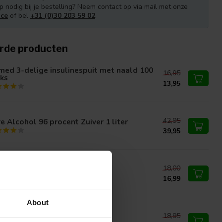
p nodig bij je bestelling? Neem contact op via mail met onze
ice
of bel
+31 (0)30 203 59 02
rde producten
ed 3-delige insulinespuit met naald 100
16,95
ks
13,95
42,95
e Alcohol 96 procent Zuiver 1 liter
39,95
18,00
vernitraatstift 95%
16,99
About
18,95
docrem huidbescherming