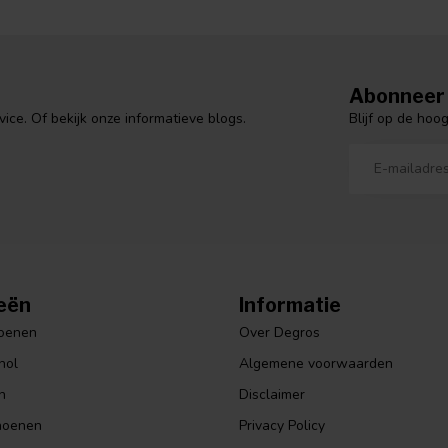
Abonneer 
Blijf op de hoo
ce. Of bekijk onze informatieve blogs.
eën
Informatie
hoenen
Over Degros
hol
Algemene voorwaarden
n
Disclaimer
hoenen
Privacy Policy