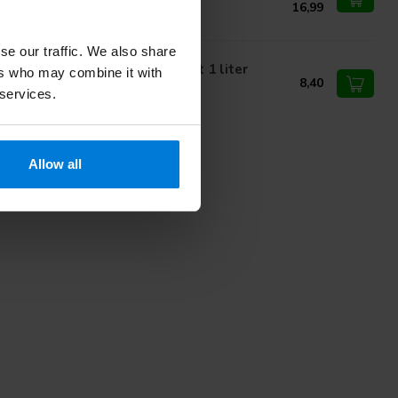
16,99
se our traffic. We also share
propanol Alcohol 99,9 procent 1 liter
ers who may combine it with
propyl alcohol
8,40
 services.
Allow all