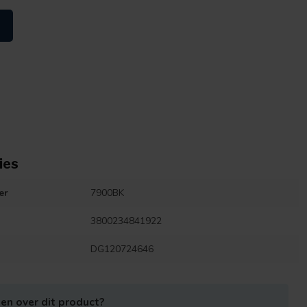
ies
er
7900BK
3800234841922
DG120724646
en over dit product?