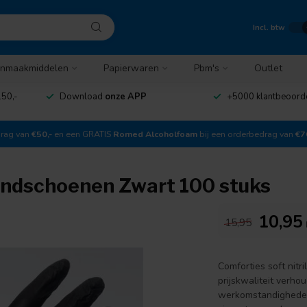
Incl. btw
nmaakmiddelen
Papierwaren
Pbm's
Outlet
50,-
Download
onze APP
+5000 klantbeoord
drag van
€50,-
en een GRATIS
Romed Alcoholfoam
bij een orderbedrag van
€7
handschoenen Zwart 100 stuks
10,95
15,95
Comforties soft nit
prijskwaliteit verho
werkomstandigheden