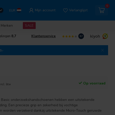
0
Mijn account
Verlanglijst
EUR
Merken
SALE
elingen
8,7
Klantenservice
8.7
0,-
Op voorraad
Incl. btw
ril Basic onderzoekshandschoenen hebben een uitstekende
uding. Een precieze grip en zekerheid bij vochtige
 worden verzekerd dankzij uitstekende Micro-Touch geruwde