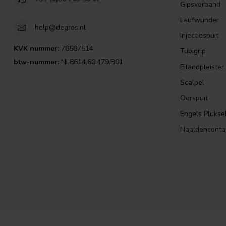
Gipsverband
Laufwunder
help@degros.nl
Injectiespuit
KVK nummer:
78587514
Tubigrip
btw-nummer:
NL8614.60.479.B01
Eilandpleister
Scalpel
Oorspuit
Engels Plukse
Naaldenconta