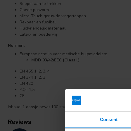
Soepel aan te trekken
Goede pasvorm
Micro-Touch geruwde vingertoppen
Rekbaar en flexibel
Huidvriendelijk materiaal
Latex- en poedervrij
Normen:
Europese richtlijn voor medische hulpmiddelen:
MDD 93/42/EEC (Class l)
EN 455 1, 2, 3, 4
EN 374 1, 2, 3
EN 420
AQL 1,5
CE
Inhoud: 1 doosje bevat 100 stuks handschoenen.
Consent
Reviews