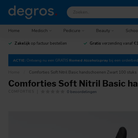
Home
Medisch
Pedicure
Beauty
Schoo
Zakelijk
op factuur bestellen
Gratis
verzending vanaf €1
ACTIE:
Ontvang nu een GRATIS
Romed Alcoholspray
bij een orderbe
Home
/
Comforties Soft Nitril Basic handschoenen Zwart 100 stuks
Comforties Soft Nitril Basic 
0 beoordelingen
COMFORTIES