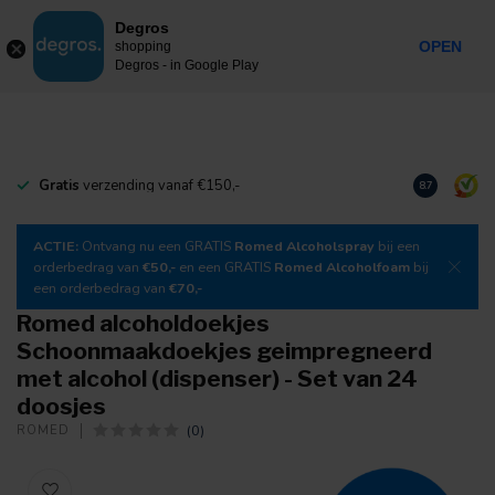
0
Degros
Incl. btw
MENU
OPEN
shopping
Degros - in Google Play
Gratis
verzending vanaf €150,-
Download
o
8.7
ACTIE:
Ontvang nu een GRATIS
Romed Alcoholspray
bij een
orderbedrag van
€50,-
en een GRATIS
Romed Alcoholfoam
bij
een orderbedrag van
€70,-
Romed alcoholdoekjes
Schoonmaakdoekjes geimpregneerd
met alcohol (dispenser) - Set van 24
doosjes
(0)
ROMED