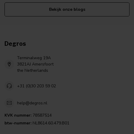
Bekijk onze blogs
Degros
Terminalweg 19A
3821AJ Amersfoort
the Netherlands
+31 (0)30 203 59 02
help@degros.nl
KVK nummer:
78587514
btw-nummer:
NL8614.60.479.B01