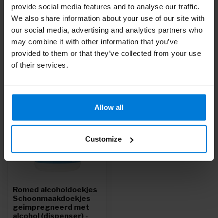
provide social media features and to analyse our traffic.
Heb je vragen over dit product?
We also share information about your use of our site with
Of heb je hulp nodig bij je bestelling? Neem contact op via
mail met onze
Klantenservice
of bel
+31 (0)30 203 59 02
our social media, advertising and analytics partners who
may combine it with other information that you’ve
provided to them or that they’ve collected from your use
of their services.
Recent bekeken
-2%
Allow all
Customize
Romed alcoholdoekjes
Schoonmaakdoekjes
geimpregneerd met
alcohol (dispenser) -