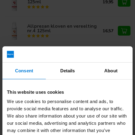
125ml
19,95
Allpresan kloven en vereelting
nr.4 125ml
16,57
Allpresan nr.4 kloven en
vereelting lipide zalf 125ml
14,95
Consent
Details
About
Heb je vragen over dit product?
This website uses cookies
Of heb je hulp nodig bij je bestelling? Neem contact op via
We use cookies to personalise content and ads, to
mail met onze
Klantenservice
of bel
+31 (0)30 203 59 02
provide social media features and to analyse our traffic.
We also share information about your use of our site with
our social media, advertising and analytics partners who
Recent bekeken
may combine it with other information that you’ve