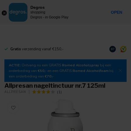
0
Degros
Incl. btw
MENU
OPEN
shopping
Degros - in Google Play
Gratis
verzending vanaf €150,-
Download
o
8.7
ACTIE:
Ontvang nu een GRATIS
Romed Alcoholspray
bij een
orderbedrag van
€50,-
en een GRATIS
Romed Alcoholfoam
bij
een orderbedrag van
€70,-
Allpresan nageltinctuur nr.7 125ml
(1)
ALLPRESAN