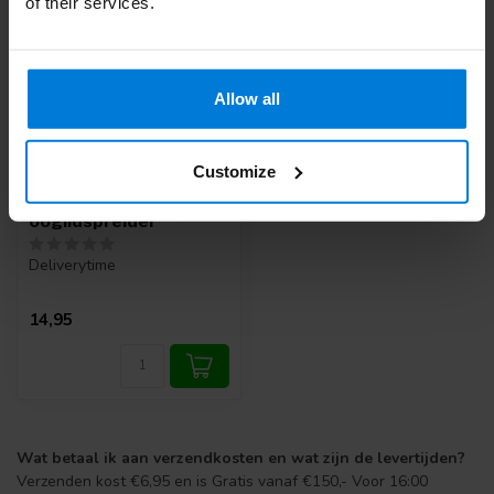
of their services.
Allow all
Customize
Bowman
ooglidspreider
Deliverytime
14,95
Wat betaal ik aan verzendkosten en wat zijn de levertijden?
Verzenden kost €6,95 en is Gratis vanaf €150,- Voor 16:00