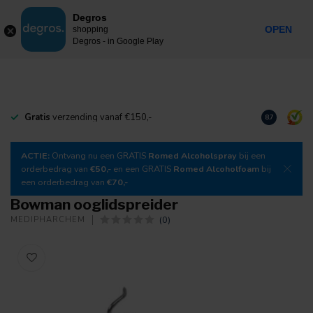
0
Degros
Incl. btw
MENU
OPEN
shopping
Degros - in Google Play
Gratis
verzending vanaf €150,-
Download
o
8.7
ACTIE:
Ontvang nu een GRATIS
Romed Alcoholspray
bij een
orderbedrag van
€50,-
en een GRATIS
Romed Alcoholfoam
bij
een orderbedrag van
€70,-
Bowman ooglidspreider
(0)
MEDIPHARCHEM