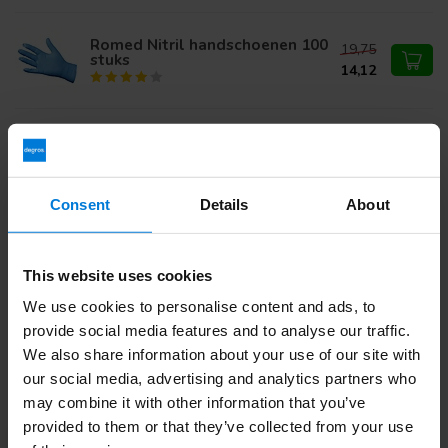
Romed Nitril handschoenen 100
19,75
stuks
14,12
Ewepo Vloermop 1 liter
10,01
Consent
Details
About
Heb je vragen over dit product?
This website uses cookies
Of heb je hulp nodig bij je bestelling? Neem contact op via
mail met onze
Klantenservice
of bel
+31 (0)30 203 59 02
We use cookies to personalise content and ads, to
provide social media features and to analyse our traffic.
We also share information about your use of our site with
our social media, advertising and analytics partners who
Recent bekeken
may combine it with other information that you’ve
provided to them or that they’ve collected from your use